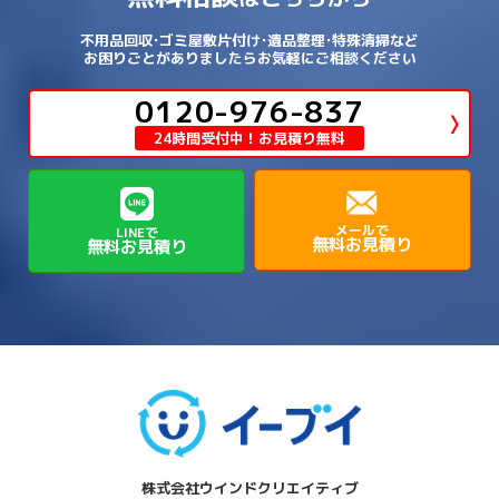
→
→
→
泉南郡熊取町
泉南郡田尻町
泉大津市
→
→
→
→
明石市
朝来市
桜井市
洲本市
→
→
→
草津市
蒲生郡日野町
蒲生郡竜王町
→
→
→
舞鶴市
船井郡京丹波町
長岡京市
阿倍野区
→
鶴見区
→
→
→
→
→
宇陀市
御所市
橿原市
生駒市
不用品回収･ゴミ屋敷片付け･遺品整理･特殊清掃など
→
→
→
→
箕面市
羽曳野市
茨木市
藤井寺市
→
→
→
淡路市
相生市
神崎郡市川町
お困りごとがありましたらお気軽にご相談ください
→
→
→
近江八幡市
野洲市
長浜市
→
→
生駒郡三郷町
生駒郡安堵町
→
→
→
豊中市
0120-976-837
豊能郡能勢町
豊能郡豊能町
→
→
神崎郡神河町
神崎郡福崎町
→
高島市
→
→
生駒郡平群町
生駒郡斑鳩町
24時間受付中！お見積り無料
→
→
→
→
貝塚市
門真市
阪南市
高槻市
→
→
→
美方郡新温泉町
美方郡香美町
芦屋市
→
→
磯城郡三宅町
磯城郡川西町
→
高石市
→
→
→
→
西宮市
西脇市
豊岡市
赤穂市
→
→
→
磯城郡田原本町
葛城市
香芝市
メールで
LINEで
無料お見積り
無料お見積り
→
→
→
赤穂郡上郡町
養父市
高砂市
→
→
高市郡明日香村
高市郡高取町
株式会社ウインドクリエイティブ