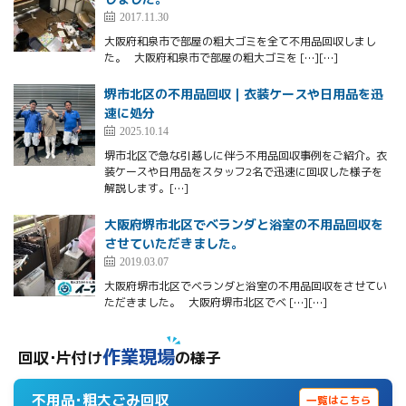
2017.11.30
大阪府和泉市で部屋の粗大ゴミを全て不用品回収しまし
た。 大阪府和泉市で部屋の粗大ゴミを […][…]
堺市北区の不用品回収｜衣装ケースや日用品を迅
速に処分
2025.10.14
堺市北区で急な引越しに伴う不用品回収事例をご紹介。衣
装ケースや日用品をスタッフ2名で迅速に回収した様子を
解説します。[…]
大阪府堺市北区でベランダと浴室の不用品回収を
させていただきました。
2019.03.07
大阪府堺市北区でベランダと浴室の不用品回収をさせてい
ただきました。 大阪府堺市北区でベ […][…]
作業現場
回収･片付け
の様子
不用品･粗大ごみ回収
一覧はこちら