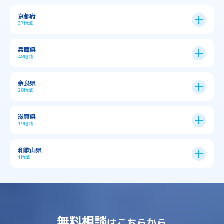
大阪市
24区
京都府
37地域
→
大阪市全域
→
→
→
三島郡島本町
交野市
伊丹市
京都市
11区
兵庫県
中央区
→
住之江区
→
→
→
→
佐用郡佐用町
八尾市
南河内郡千早赤阪村
48地域
→
京都市全域
→
→
→
与謝郡与謝野町
与謝郡伊根町
丹波市
住吉区
→
北区
→
→
→
→
南河内郡太子町
南河内郡河南町
吹田市
神戸市
9区
奈良県
上京区
→
下京区
→
城東区
→
大正区
→
→
→
久世郡久御山町
乙訓郡大山崎町
28地域
→
→
→
→
→
和泉市
四條畷市
堺市
大東市
神戸市全域
→
→
→
たつの市
三木市
三田市
中京区
→
伏見区
→
天王寺区
→
平野区
→
→
→
→
亀岡市
京丹後市
京田辺市
→
→
五條市
北葛城郡上牧町
滋賀県
→
→
→
大阪狭山市
守口市
富田林市
中央区
→
兵庫区
→
北区
→
南区
→
旭区
→
東住吉区
→
→
→
→
丹波篠山市
加古川市
加古郡播磨町
19地域
→
→
→
→
八幡市
南丹市
向日市
城陽市
→
→
北葛城郡広陵町
北葛城郡河合町
北区
→
垂水区
→
右京区
→
山科区
→
東成区
→
東淀川区
→
→
→
→
→
寝屋川市
岸和田市
摂津市
東大阪市
→
→
→
加古郡稲美町
加東市
加西市
→
→
→
大津市
守山市
彦根市
和歌山県
→
→
→
宇治市
宇治田原町
宮津市
東灘区
→
灘区
→
左京区
→
東山区
→
此花区
→
浪速区
→
→
→
北葛城郡王寺町
吉野郡下市町
1地域
→
→
→
→
松原市
枚方市
柏原市
池田市
→
→
→
南あわじ市
多可郡多可町
姫路市
→
→
→
愛知郡愛荘町
東近江市
栗東市
西区
→
長田区
→
西京区
→
淀川区
→
港区
→
→
→
木津川市
相楽郡南山城村
→
→
吉野郡吉野町
吉野郡大淀町
→
和歌山県
→
→
→
河内長野市
河南町
泉佐野市
→
→
→
→
宍粟市
宝塚市
小野市
尼崎市
須磨区
→
生野区
→
→
→
福島区
→
→
湖南市
犬上郡多賀町
犬上郡甲良町
→
→
相楽郡和束町
相楽郡笠置町
→
→
吉野郡東吉野村
大和郡山市
→
→
→
泉北郡忠岡町
泉南市
泉南郡岬町
西区
→
西成区
→
→
→
→
山辺郡山添村
川西市
川辺郡猪名川町
→
→
→
犬上郡豊郷町
甲賀市
米原市
→
→
→
相楽郡精華町
福知山市
綾部市
無料相談
→
→
→
大和高田市
天理市
奈良市
はこちらから
西淀川区
→
都島区
→