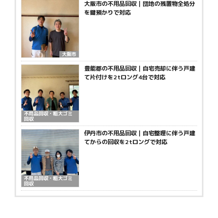
大阪市の不用品回収｜団地の残置物全処分
を鍵預かりで対応
大阪市
豊能郡の不用品回収｜自宅売却に伴う戸建
て片付けを2tロング4台で対応
不用品回収・粗大ゴミ
回収
伊丹市の不用品回収｜自宅整理に伴う戸建
てからの回収を2tロングで対応
不用品回収・粗大ゴミ
回収