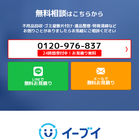
→
→
→
泉北郡忠岡町
泉南市
泉南郡岬町
西区
→
西成区
→
→
→
→
山辺郡山添村
川西市
川辺郡猪名川町
→
→
→
犬上郡豊郷町
甲賀市
米原市
→
→
→
相楽郡精華町
福知山市
綾部市
無料相談
→
→
→
大和高田市
天理市
奈良市
はこちらから
西淀川区
→
都島区
→
→
→
→
泉南郡熊取町
泉南郡田尻町
泉大津市
→
→
→
→
明石市
朝来市
桜井市
洲本市
→
→
→
草津市
蒲生郡日野町
蒲生郡竜王町
→
→
→
舞鶴市
船井郡京丹波町
長岡京市
阿倍野区
→
鶴見区
→
→
→
→
→
宇陀市
御所市
橿原市
生駒市
不用品回収･ゴミ屋敷片付け･遺品整理･特殊清掃など
→
→
→
→
箕面市
羽曳野市
茨木市
藤井寺市
→
→
→
淡路市
相生市
神崎郡市川町
お困りごとがありましたらお気軽にご相談ください
→
→
→
近江八幡市
野洲市
長浜市
→
→
生駒郡三郷町
生駒郡安堵町
→
→
→
豊中市
0120-976-837
豊能郡能勢町
豊能郡豊能町
→
→
神崎郡神河町
神崎郡福崎町
→
高島市
→
→
生駒郡平群町
生駒郡斑鳩町
24時間受付中！お見積り無料
→
→
→
→
貝塚市
門真市
阪南市
高槻市
→
→
→
美方郡新温泉町
美方郡香美町
芦屋市
→
→
磯城郡三宅町
磯城郡川西町
→
高石市
→
→
→
→
西宮市
西脇市
豊岡市
赤穂市
→
→
→
磯城郡田原本町
葛城市
香芝市
メールで
LINEで
無料お見積り
無料お見積り
→
→
→
赤穂郡上郡町
養父市
高砂市
→
→
高市郡明日香村
高市郡高取町