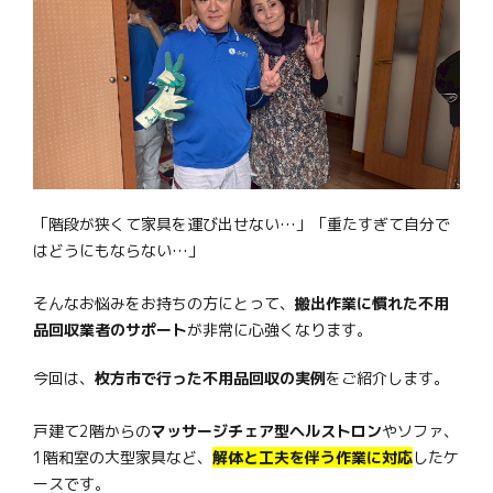
「階段が狭くて家具を運び出せない…」「重たすぎて自分で
はどうにもならない…」
そんなお悩みをお持ちの方にとって、
搬出作業に慣れた不用
品回収業者のサポート
が非常に心強くなります。
今回は、
枚方市で行った不用品回収の実例
をご紹介します。
戸建て2階からの
マッサージチェア型ヘルストロン
やソファ、
1階和室の大型家具など、
解体と工夫を伴う作業に対応
したケ
ースです。