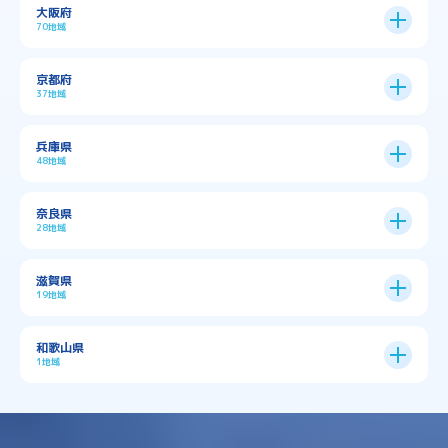
大阪府
70地域
大阪市
24区
京都府
37地域
→
大阪市全域
→
→
→
三島郡島本町
交野市
伊丹市
京都市
11区
兵庫県
中央区
→
住之江区
→
→
→
→
佐用郡佐用町
八尾市
南河内郡千早赤阪村
48地域
→
京都市全域
→
→
→
与謝郡与謝野町
与謝郡伊根町
丹波市
住吉区
→
北区
→
→
→
→
南河内郡太子町
南河内郡河南町
吹田市
神戸市
9区
奈良県
上京区
→
下京区
→
城東区
→
大正区
→
→
→
久世郡久御山町
乙訓郡大山崎町
28地域
→
→
→
→
→
和泉市
四條畷市
堺市
大東市
神戸市全域
→
→
→
たつの市
三木市
三田市
中京区
→
伏見区
→
天王寺区
→
平野区
→
→
→
→
亀岡市
京丹後市
京田辺市
→
→
五條市
北葛城郡上牧町
滋賀県
→
→
→
大阪狭山市
守口市
富田林市
中央区
→
兵庫区
→
北区
→
南区
→
旭区
→
東住吉区
→
→
→
→
丹波篠山市
加古川市
加古郡播磨町
19地域
→
→
→
→
八幡市
南丹市
向日市
城陽市
→
→
北葛城郡広陵町
北葛城郡河合町
北区
→
垂水区
→
右京区
→
山科区
→
東成区
→
東淀川区
→
→
→
→
→
寝屋川市
岸和田市
摂津市
東大阪市
→
→
→
加古郡稲美町
加東市
加西市
→
→
→
大津市
守山市
彦根市
和歌山県
→
→
→
宇治市
宇治田原町
宮津市
東灘区
→
灘区
→
左京区
→
東山区
→
此花区
→
浪速区
→
→
→
北葛城郡王寺町
吉野郡下市町
1地域
→
→
→
→
松原市
枚方市
柏原市
池田市
→
→
→
南あわじ市
多可郡多可町
姫路市
→
→
→
愛知郡愛荘町
東近江市
栗東市
西区
→
長田区
→
西京区
→
淀川区
→
港区
→
→
→
木津川市
相楽郡南山城村
→
→
吉野郡吉野町
吉野郡大淀町
→
和歌山県
→
→
→
河内長野市
河南町
泉佐野市
→
→
→
→
宍粟市
宝塚市
小野市
尼崎市
須磨区
→
生野区
→
→
→
福島区
→
→
湖南市
犬上郡多賀町
犬上郡甲良町
→
→
相楽郡和束町
相楽郡笠置町
→
→
吉野郡東吉野村
大和郡山市