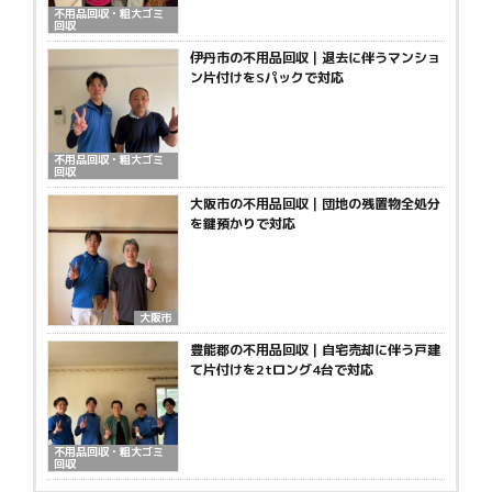
不用品回収・粗大ゴミ
回収
伊丹市の不用品回収｜退去に伴うマンショ
ン片付けをSパックで対応
不用品回収・粗大ゴミ
回収
大阪市の不用品回収｜団地の残置物全処分
を鍵預かりで対応
大阪市
豊能郡の不用品回収｜自宅売却に伴う戸建
て片付けを2tロング4台で対応
不用品回収・粗大ゴミ
回収