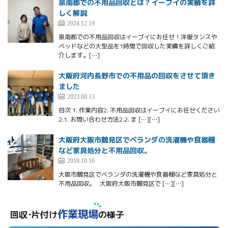
泉南郡での不用品回収とは？イーブイの実績を詳
しく解説
2024.12.19
泉南郡での不用品回収はイーブイにお任せ！洋服タンスや
ベッドなどの大型品を1時間で回収した実績を詳しくご紹
介します。[…]
大阪府河内長野市での不用品の回収をさせて頂き
ました
2023.08.13
目次 1. 作業内容2. 不用品回収はイーブイにお任せください
2.1. お問い合わせ方法2.2. ま […][…]
大阪府大阪市鶴見区でベランダの洗濯機や食器棚
など家具処分と不用品回収。
2018.10.16
大阪市鶴見区でベランダの洗濯機や食器棚など家具処分と
不用品回収。 大阪府大阪市鶴見区で […][…]
作業現場
回収･片付け
の様子