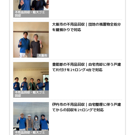
不用品回収・粗大ゴミ
回収
大阪市の不用品回収｜団地の残置物全処分
を鍵預かりで対応
大阪市
豊能郡の不用品回収｜自宅売却に伴う戸建
て片付けを2tロング4台で対応
不用品回収・粗大ゴミ
回収
伊丹市の不用品回収｜自宅整理に伴う戸建
てからの回収を2tロングで対応
不用品回収・粗大ゴミ