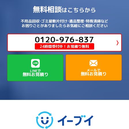
→
→
→
山辺郡山添村
川西市
川辺郡猪名川町
→
→
→
犬上郡豊郷町
甲賀市
米原市
→
→
→
相楽郡精華町
福知山市
綾部市
無料相談
→
→
→
大和高田市
天理市
奈良市
はこちらから
西淀川区
→
都島区
→
→
→
→
泉南郡熊取町
泉南郡田尻町
泉大津市
→
→
→
→
明石市
朝来市
桜井市
洲本市
→
→
→
草津市
蒲生郡日野町
蒲生郡竜王町
→
→
→
舞鶴市
船井郡京丹波町
長岡京市
阿倍野区
→
鶴見区
→
→
→
→
→
宇陀市
御所市
橿原市
生駒市
不用品回収･ゴミ屋敷片付け･遺品整理･特殊清掃など
→
→
→
→
箕面市
羽曳野市
茨木市
藤井寺市
→
→
→
淡路市
相生市
神崎郡市川町
お困りごとがありましたらお気軽にご相談ください
→
→
→
近江八幡市
野洲市
長浜市
→
→
生駒郡三郷町
生駒郡安堵町
→
→
→
豊中市
0120-976-837
豊能郡能勢町
豊能郡豊能町
→
→
神崎郡神河町
神崎郡福崎町
→
高島市
→
→
生駒郡平群町
生駒郡斑鳩町
24時間受付中！お見積り無料
→
→
→
→
貝塚市
門真市
阪南市
高槻市
→
→
→
美方郡新温泉町
美方郡香美町
芦屋市
→
→
磯城郡三宅町
磯城郡川西町
→
高石市
→
→
→
→
西宮市
西脇市
豊岡市
赤穂市
→
→
→
磯城郡田原本町
葛城市
香芝市
メールで
LINEで
無料お見積り
無料お見積り
→
→
→
赤穂郡上郡町
養父市
高砂市
→
→
高市郡明日香村
高市郡高取町