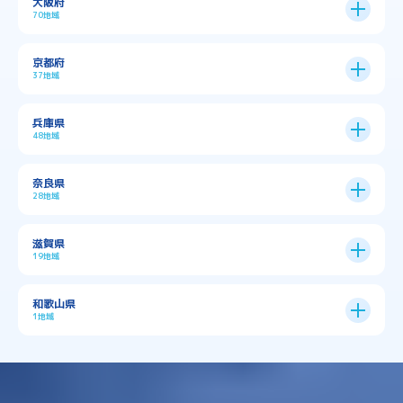
大阪府
70地域
大阪市
24区
京都府
37地域
→
大阪市全域
→
→
→
三島郡島本町
交野市
伊丹市
京都市
11区
兵庫県
中央区
→
住之江区
→
→
→
→
佐用郡佐用町
八尾市
南河内郡千早赤阪村
48地域
→
京都市全域
→
→
→
与謝郡与謝野町
与謝郡伊根町
丹波市
住吉区
→
北区
→
→
→
→
南河内郡太子町
南河内郡河南町
吹田市
神戸市
9区
奈良県
上京区
→
下京区
→
城東区
→
大正区
→
→
→
久世郡久御山町
乙訓郡大山崎町
28地域
→
→
→
→
→
和泉市
四條畷市
堺市
大東市
神戸市全域
→
→
→
たつの市
三木市
三田市
中京区
→
伏見区
→
天王寺区
→
平野区
→
→
→
→
亀岡市
京丹後市
京田辺市
→
→
五條市
北葛城郡上牧町
滋賀県
→
→
→
大阪狭山市
守口市
富田林市
中央区
→
兵庫区
→
北区
→
南区
→
旭区
→
東住吉区
→
→
→
→
丹波篠山市
加古川市
加古郡播磨町
19地域
→
→
→
→
八幡市
南丹市
向日市
城陽市
→
→
北葛城郡広陵町
北葛城郡河合町
北区
→
垂水区
→
右京区
→
山科区
→
東成区
→
東淀川区
→
→
→
→
→
寝屋川市
岸和田市
摂津市
東大阪市
→
→
→
加古郡稲美町
加東市
加西市
→
→
→
大津市
守山市
彦根市
和歌山県
→
→
→
宇治市
宇治田原町
宮津市
東灘区
→
灘区
→
左京区
→
東山区
→
此花区
→
浪速区
→
→
→
北葛城郡王寺町
吉野郡下市町
1地域
→
→
→
→
松原市
枚方市
柏原市
池田市
→
→
→
南あわじ市
多可郡多可町
姫路市
→
→
→
愛知郡愛荘町
東近江市
栗東市
西区
→
長田区
→
西京区
→
淀川区
→
港区
→
→
→
木津川市
相楽郡南山城村
→
→
吉野郡吉野町
吉野郡大淀町
→
和歌山県
→
→
→
河内長野市
河南町
泉佐野市
→
→
→
→
宍粟市
宝塚市
小野市
尼崎市
須磨区
→
生野区
→
→
→
福島区
→
→
湖南市
犬上郡多賀町
犬上郡甲良町
→
→
相楽郡和束町
相楽郡笠置町
→
→
吉野郡東吉野村
大和郡山市
→
→
→
泉北郡忠岡町
泉南市
泉南郡岬町
西区
→
西成区
→