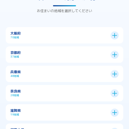
お住まいの地域を選択してください
大阪府
70地域
大阪市
24区
京都府
37地域
→
大阪市全域
→
→
→
三島郡島本町
交野市
伊丹市
京都市
11区
兵庫県
中央区
→
住之江区
→
→
→
→
佐用郡佐用町
八尾市
南河内郡千早赤阪村
48地域
→
京都市全域
→
→
→
与謝郡与謝野町
与謝郡伊根町
丹波市
住吉区
→
北区
→
→
→
→
南河内郡太子町
南河内郡河南町
吹田市
神戸市
9区
奈良県
上京区
→
下京区
→
城東区
→
大正区
→
→
→
久世郡久御山町
乙訓郡大山崎町
28地域
→
→
→
→
→
和泉市
四條畷市
堺市
大東市
神戸市全域
→
→
→
たつの市
三木市
三田市
中京区
→
伏見区
→
天王寺区
→
平野区
→
→
→
→
亀岡市
京丹後市
京田辺市
→
→
五條市
北葛城郡上牧町
滋賀県
→
→
→
大阪狭山市
守口市
富田林市
中央区
→
兵庫区
→
北区
→
南区
→
旭区
→
東住吉区
→
→
→
→
丹波篠山市
加古川市
加古郡播磨町
19地域
→
→
→
→
八幡市
南丹市
向日市
城陽市
→
→
北葛城郡広陵町
北葛城郡河合町
北区
→
垂水区
→
右京区
→
山科区
→
東成区
→
東淀川区
→
→
→
→
→
寝屋川市
岸和田市
摂津市
東大阪市
→
→
→
加古郡稲美町
加東市
加西市
→
→
→
大津市
守山市
彦根市