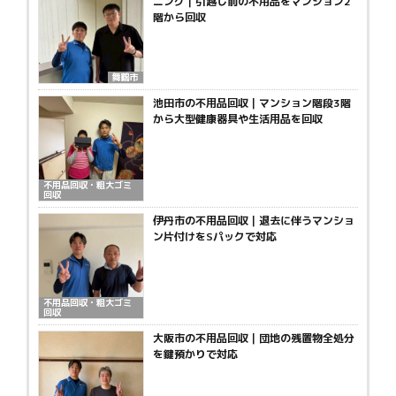
ニング｜引越し前の不用品をマンション2
階から回収
舞鶴市
池田市の不用品回収｜マンション階段3階
から大型健康器具や生活用品を回収
不用品回収・粗大ゴミ
回収
伊丹市の不用品回収｜退去に伴うマンショ
ン片付けをSパックで対応
不用品回収・粗大ゴミ
回収
大阪市の不用品回収｜団地の残置物全処分
を鍵預かりで対応