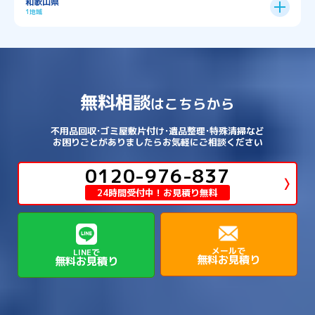
和歌山県
→
→
→
宇治市
宇治田原町
宮津市
東灘区
→
灘区
→
左京区
→
東山区
→
此花区
→
浪速区
→
→
→
北葛城郡王寺町
吉野郡下市町
1地域
→
→
→
→
松原市
枚方市
柏原市
池田市
→
→
→
南あわじ市
多可郡多可町
姫路市
→
→
→
愛知郡愛荘町
東近江市
栗東市
西区
→
長田区
→
西京区
→
淀川区
→
港区
→
→
→
木津川市
相楽郡南山城村
→
→
吉野郡吉野町
吉野郡大淀町
→
和歌山県
→
→
→
河内長野市
河南町
泉佐野市
→
→
→
→
宍粟市
宝塚市
小野市
尼崎市
須磨区
→
生野区
→
→
→
福島区
→
→
湖南市
犬上郡多賀町
犬上郡甲良町
→
→
相楽郡和束町
相楽郡笠置町
→
→
吉野郡東吉野村
大和郡山市
→
→
→
泉北郡忠岡町
泉南市
泉南郡岬町
西区
→
西成区
→
→
→
→
山辺郡山添村
川西市
川辺郡猪名川町
→
→
→
犬上郡豊郷町
甲賀市
米原市
→
→
→
相楽郡精華町
福知山市
綾部市
無料相談
→
→
→
大和高田市
天理市
奈良市
はこちらから
西淀川区
→
都島区
→
→
→
→
泉南郡熊取町
泉南郡田尻町
泉大津市
→
→
→
→
明石市
朝来市
桜井市
洲本市
→
→
→
草津市
蒲生郡日野町
蒲生郡竜王町
→
→
→
舞鶴市
船井郡京丹波町
長岡京市
阿倍野区
→
鶴見区
→
→
→
→
→
宇陀市
御所市
橿原市
生駒市
不用品回収･ゴミ屋敷片付け･遺品整理･特殊清掃など
→
→
→
→
箕面市
羽曳野市
茨木市
藤井寺市
→
→
→
淡路市
相生市
神崎郡市川町
お困りごとがありましたらお気軽にご相談ください
→
→
→
近江八幡市
野洲市
長浜市
→
→
生駒郡三郷町
生駒郡安堵町
→
→
→
豊中市
0120-976-837
豊能郡能勢町
豊能郡豊能町
→
→
神崎郡神河町
神崎郡福崎町
→
高島市
→
→
生駒郡平群町
生駒郡斑鳩町
24時間受付中！お見積り無料
→
→
→
→
貝塚市
門真市
阪南市
高槻市
→
→
→
美方郡新温泉町
美方郡香美町
芦屋市
→
→
磯城郡三宅町
磯城郡川西町
→
高石市
→
→
→
→
西宮市
西脇市
豊岡市
赤穂市
→
→
→
磯城郡田原本町
葛城市
香芝市
メールで
LINEで
無料お見積り
無料お見積り
→
→
→
赤穂郡上郡町
養父市
高砂市
→
→
高市郡明日香村
高市郡高取町