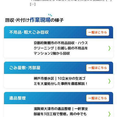
[…]
作業現場
回収･片付け
の様子
不用品･粗大ごみ回収
一覧はこちら
京都府舞鶴市の不用品回収・ハウス
クリーニング｜引越し前の不用品を
マンション2階から回収
ごみ屋敷･汚部屋
一覧はこちら
神戸市垂水区 | 10立米分の生活ゴ
ミを大量処分した事例を徹底解説！
遺品整理
一覧はこちら
滋賀県大津市の遺品整理｜一軒家全
部屋を3日工程で整理。雨の中でも