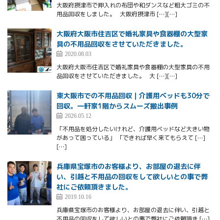
大阪府摂津市で押入れの布団や和ダンスなど粗大ゴミの不
用品回収をしました。 大阪府摂津市 […][…]
大阪府大阪市住吉区で婚礼家具や食器棚の大型家
具の不用品回収をさせていただきました。
2020.08.03
大阪府大阪市住吉区で婚礼家具や食器棚の大型家具の不用
品回収をさせていただきました。 大 […][…]
東大阪市での不用品回収｜介護用ベッドも30分で
回収。一軒家1階からスムーズ搬出事例
2026.05.12
「不用品を処分したいけれど、介護用ベッドなど大きい物
があって困っている」 「できれば早く来てもらえて […]
[…]
兵庫県宝塚市のお客様より、お部屋の退去に伴
い、引越と不用品の回収をして欲しいとの事で弊
社にご依頼頂きました。
2019.10.16
兵庫県宝塚市のお客様より、お部屋の退去に伴い、引越と
不用品の回収をして欲しいとの事で弊社にご依頼頂き […]