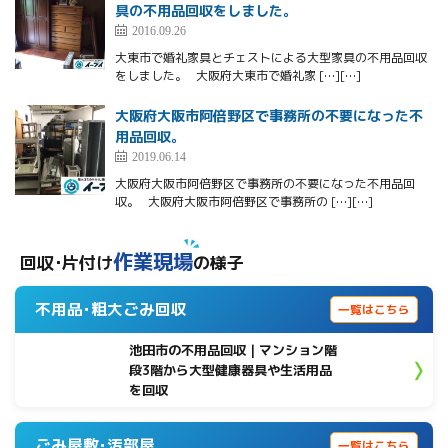
具の不用品回収をしました。
2016.09.26
大東市で婚礼家具とチェストによる大型家具の不用品回収
をしました。 大阪府大東市で婚礼家 […][…]
大阪府大阪市阿倍野区で事務所の不要になった不
用品回収。
2019.06.14
大阪府大阪市阿倍野区で事務所の不要になった不用品回
収。 大阪府大阪市阿倍野区で事務所の […][…]
作業現場
回収･片付け
の様子
不用品･粗大ごみ回収
一覧はこちら
池田市の不用品回収｜マンション階
段3階から大型健康器具や生活用品
を回収
ごみ屋敷･汚部屋
一覧はこちら