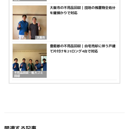
大阪市の不用品回収｜団地の残置物全処分
を鍵預かりで対応
大阪市
豊能郡の不用品回収｜自宅売却に伴う戸建
て片付けを2tロング4台で対応
不用品回収・粗大ゴミ
回収
関連する記事