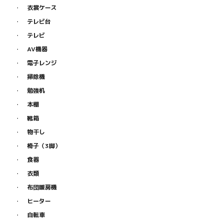
衣裳ケース
テレビ台
テレビ
AV機器
電子レンジ
掃除機
勉強机
本棚
靴箱
物干し
椅子（3脚）
食器
衣類
布団暖房機
ヒーター
自転車