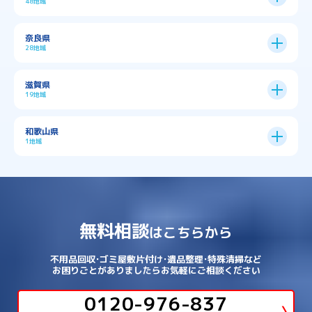
48地域
→
京都市全域
→
→
→
与謝郡与謝野町
与謝郡伊根町
丹波市
住吉区
→
北区
→
→
→
→
南河内郡太子町
南河内郡河南町
吹田市
神戸市
9区
奈良県
上京区
→
下京区
→
城東区
→
大正区
→
→
→
久世郡久御山町
乙訓郡大山崎町
28地域
→
→
→
→
→
和泉市
四條畷市
堺市
大東市
神戸市全域
→
→
→
たつの市
三木市
三田市
中京区
→
伏見区
→
天王寺区
→
平野区
→
→
→
→
亀岡市
京丹後市
京田辺市
→
→
五條市
北葛城郡上牧町
滋賀県
→
→
→
大阪狭山市
守口市
富田林市
中央区
→
兵庫区
→
北区
→
南区
→
旭区
→
東住吉区
→
→
→
→
丹波篠山市
加古川市
加古郡播磨町
19地域
→
→
→
→
八幡市
南丹市
向日市
城陽市
→
→
北葛城郡広陵町
北葛城郡河合町
北区
→
垂水区
→
右京区
→
山科区
→
東成区
→
東淀川区
→
→
→
→
→
寝屋川市
岸和田市
摂津市
東大阪市
→
→
→
加古郡稲美町
加東市
加西市
→
→
→
大津市
守山市
彦根市
和歌山県
→
→
→
宇治市
宇治田原町
宮津市
東灘区
→
灘区
→
左京区
→
東山区
→
此花区
→
浪速区
→
→
→
北葛城郡王寺町
吉野郡下市町
1地域
→
→
→
→
松原市
枚方市
柏原市
池田市
→
→
→
南あわじ市
多可郡多可町
姫路市
→
→
→
愛知郡愛荘町
東近江市
栗東市
西区
→
長田区
→
西京区
→
淀川区
→
港区
→
→
→
木津川市
相楽郡南山城村
→
→
吉野郡吉野町
吉野郡大淀町
→
和歌山県
→
→
→
河内長野市
河南町
泉佐野市
→
→
→
→
宍粟市
宝塚市
小野市
尼崎市
須磨区
→
生野区
→
→
→
福島区
→
→
湖南市
犬上郡多賀町
犬上郡甲良町
→
→
相楽郡和束町
相楽郡笠置町
→
→
吉野郡東吉野村
大和郡山市
→
→
→
泉北郡忠岡町
泉南市
泉南郡岬町
西区
→
西成区
→
→
→
→
山辺郡山添村
川西市
川辺郡猪名川町
→
→
→
犬上郡豊郷町
甲賀市
米原市
→
→
→
相楽郡精華町
福知山市
綾部市
無料相談
→
→
→
大和高田市
天理市
奈良市
はこちらから
西淀川区
→
都島区
→
→
→
→
泉南郡熊取町
泉南郡田尻町
泉大津市
→
→
→
→
明石市
朝来市
桜井市
洲本市
→
→
→
草津市
蒲生郡日野町
蒲生郡竜王町
→
→
→
舞鶴市
船井郡京丹波町
長岡京市
阿倍野区
→
鶴見区
→
→
→
→
→
宇陀市
御所市
橿原市
生駒市
不用品回収･ゴミ屋敷片付け･遺品整理･特殊清掃など
→
→
→
→
箕面市
羽曳野市
茨木市
藤井寺市
→
→
→
淡路市
相生市
神崎郡市川町
お困りごとがありましたらお気軽にご相談ください
→
→
→
近江八幡市
野洲市
長浜市
→
→
生駒郡三郷町
生駒郡安堵町
→
→
→
豊中市
0120-976-837
豊能郡能勢町
豊能郡豊能町
→
→
神崎郡神河町
神崎郡福崎町
→
高島市