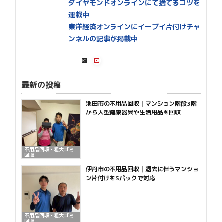
ダイヤモンドオンラインにて捨てるコツを
連載中
東洋経済オンラインにイーブイ片付けチャ
ンネルの記事が掲載中
最新の投稿
池田市の不用品回収｜マンション階段3階
から大型健康器具や生活用品を回収
不用品回収・粗大ゴミ
回収
伊丹市の不用品回収｜退去に伴うマンショ
ン片付けをSパックで対応
不用品回収・粗大ゴミ
回収