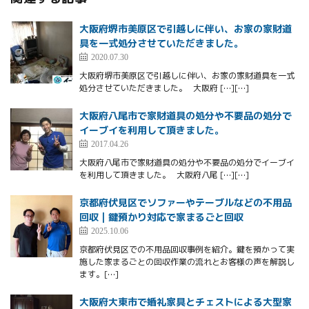
大阪府堺市美原区で引越しに伴い、お家の家財道
具を一式処分させていただきました。
2020.07.30
大阪府堺市美原区で引越しに伴い、お家の家財道具を一式
処分させていただきました。 大阪府 […][…]
大阪府八尾市で家財道具の処分や不要品の処分で
イーブイを利用して頂きました。
2017.04.26
大阪府八尾市で家財道具の処分や不要品の処分でイーブイ
を利用して頂きました。 大阪府八尾 […][…]
京都府伏見区でソファーやテーブルなどの不用品
回収 | 鍵預かり対応で家まるごと回収
2025.10.06
京都府伏見区での不用品回収事例を紹介。鍵を預かって実
施した家まるごとの回収作業の流れとお客様の声を解説し
ます。[…]
大阪府大東市で婚礼家具とチェストによる大型家