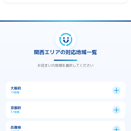
関西エリアの対応地域一覧
お住まいの地域を選択してください
大阪府
70地域
大阪市
24区
京都府
37地域
→
大阪市全域
→
→
→
三島郡島本町
交野市
伊丹市
京都市
11区
兵庫県
中央区
→
住之江区
→
→
→
→
佐用郡佐用町
八尾市
南河内郡千早赤阪村