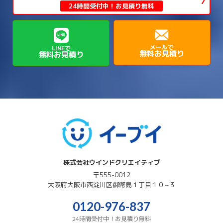
→
→
生駒郡平群町
生駒郡斑鳩町
24時間受付中！お見積り無料
→
→
→
→
貝塚市
門真市
阪南市
高槻市
→
→
→
美方郡新温泉町
美方郡香美町
芦屋市
→
→
磯城郡三宅町
磯城郡川西町
→
高石市
→
→
→
→
西宮市
西脇市
豊岡市
赤穂市
→
→
→
磯城郡田原本町
葛城市
香芝市
メールで
LINEで
無料お見積り
無料お見積り
→
→
→
赤穂郡上郡町
養父市
高砂市
→
→
高市郡明日香村
高市郡高取町
株式会社ウインドクリエイティブ
〒555-0012
大阪府
大阪市西淀川区
御幣島１丁目１０−３
0120-976-837
24時間受付中！お見積り無料