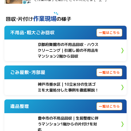
作業現場
回収･片付け
の様子
不用品･粗大ごみ回収
一覧はこちら
京都府舞鶴市の不用品回収・ハウス
クリーニング｜引越し前の不用品を
マンション2階から回収
ごみ屋敷･汚部屋
一覧はこちら
神戸市垂水区 | 10立米分の生活ゴ
ミを大量処分した事例を徹底解説！
遺品整理
一覧はこちら
豊中市の不用品回収｜生前整理に伴
うマンション1階からの片付けを対
応