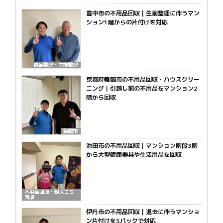
豊中市の不用品回収｜生前整理に伴うマン
ション1階からの片付けを対応
遺品整理・生前整理
京都府舞鶴市の不用品回収・ハウスクリー
ニング｜引越し前の不用品をマンション2
階から回収
舞鶴市
池田市の不用品回収｜マンション階段3階
から大型健康器具や生活用品を回収
不用品回収・粗大ゴミ
回収
伊丹市の不用品回収｜退去に伴うマンショ
ン片付けをSパックで対応