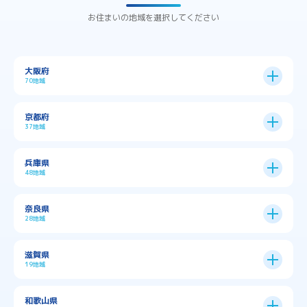
お住まいの地域を選択してください
大阪府
70地域
大阪市
24区
京都府
37地域
→
大阪市全域
→
→
→
三島郡島本町
交野市
伊丹市
京都市
11区
兵庫県
中央区
→
住之江区
→
→
→
→
佐用郡佐用町
八尾市
南河内郡千早赤阪村
48地域
→
京都市全域
→
→
→
与謝郡与謝野町
与謝郡伊根町
丹波市
住吉区
→
北区
→
→
→
→
南河内郡太子町
南河内郡河南町
吹田市
神戸市
9区
奈良県
上京区
→
下京区
→
城東区
→
大正区
→
→
→
久世郡久御山町
乙訓郡大山崎町
28地域
→
→
→
→
→
和泉市
四條畷市
堺市
大東市
神戸市全域
→
→
→
たつの市
三木市
三田市
中京区
→
伏見区
→
天王寺区
→
平野区
→
→
→
→
亀岡市
京丹後市
京田辺市
→
→
五條市
北葛城郡上牧町
滋賀県
→
→
→
大阪狭山市
守口市
富田林市
中央区
→
兵庫区
→
北区
→
南区
→
旭区
→
東住吉区
→
→
→
→
丹波篠山市
加古川市
加古郡播磨町
19地域
→
→
→
→
八幡市
南丹市
向日市
城陽市
→
→
北葛城郡広陵町
北葛城郡河合町
北区
→
垂水区
→
右京区
→
山科区
→
東成区
→
東淀川区
→
→
→
→
→
寝屋川市
岸和田市
摂津市
東大阪市
→
→
→
加古郡稲美町
加東市
加西市
→
→
→
大津市
守山市
彦根市
和歌山県
→
→
→
宇治市
宇治田原町
宮津市
東灘区
→
灘区
→
左京区
→
東山区
→
此花区
→
浪速区
→
→
→
北葛城郡王寺町
吉野郡下市町