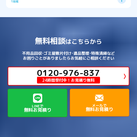
1地域
→
→
→
→
松原市
枚方市
柏原市
池田市
→
→
→
南あわじ市
多可郡多可町
姫路市
→
→
→
愛知郡愛荘町
東近江市
栗東市
西区
→
長田区
→
西京区
→
淀川区
→
港区
→
→
→
木津川市
相楽郡南山城村
→
→
吉野郡吉野町
吉野郡大淀町
→
和歌山県
→
→
→
河内長野市
河南町
泉佐野市
→
→
→
→
宍粟市
宝塚市
小野市
尼崎市
須磨区
→
生野区
→
→
→
福島区
→
→
湖南市
犬上郡多賀町
犬上郡甲良町
→
→
相楽郡和束町
相楽郡笠置町
→
→
吉野郡東吉野村
大和郡山市
→
→
→
泉北郡忠岡町
泉南市
泉南郡岬町
西区
→
西成区
→
→
→
→
山辺郡山添村
川西市
川辺郡猪名川町
→
→
→
犬上郡豊郷町
甲賀市
米原市
→
→
→
相楽郡精華町
福知山市
綾部市
無料相談
→
→
→
大和高田市
天理市
奈良市
はこちらから
西淀川区
→
都島区
→
→
→
→
泉南郡熊取町
泉南郡田尻町
泉大津市
→
→
→
→
明石市
朝来市
桜井市
洲本市
→
→
→
草津市
蒲生郡日野町
蒲生郡竜王町
→
→
→
舞鶴市
船井郡京丹波町
長岡京市
阿倍野区
→
鶴見区
→
→
→
→
→
宇陀市
御所市
橿原市
生駒市
不用品回収･ゴミ屋敷片付け･遺品整理･特殊清掃など
→
→
→
→
箕面市
羽曳野市
茨木市
藤井寺市
→
→
→
淡路市
相生市
神崎郡市川町
お困りごとがありましたらお気軽にご相談ください
→
→
→
近江八幡市
野洲市
長浜市
→
→
生駒郡三郷町
生駒郡安堵町
→
→
→
豊中市
0120-976-837
豊能郡能勢町
豊能郡豊能町
→
→
神崎郡神河町
神崎郡福崎町
→
高島市
→
→
生駒郡平群町
生駒郡斑鳩町
24時間受付中！お見積り無料
→
→
→
→
貝塚市
門真市
阪南市
高槻市
→
→
→
美方郡新温泉町
美方郡香美町
芦屋市
→
→
磯城郡三宅町
磯城郡川西町
→
高石市
→
→
→
→
西宮市
西脇市
豊岡市
赤穂市
→
→
→
磯城郡田原本町
葛城市
香芝市
メールで
LINEで
無料お見積り
無料お見積り
→
→
→
赤穂郡上郡町
養父市
高砂市
→
→
高市郡明日香村
高市郡高取町