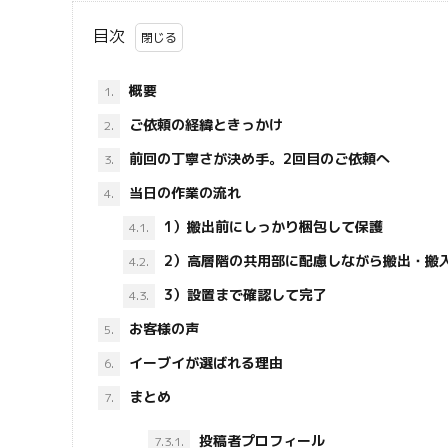
目次
概要
1.
ご依頼の経緯ときっかけ
2.
前回の丁寧さが決め手。2回目のご依頼へ
3.
当日の作業の流れ
4.
1）搬出前にしっかり梱包して保護
4.1.
2）高層階の共用部に配慮しながら搬出・搬
4.2.
3）設置まで確認して完了
4.3.
お客様の声
5.
イーブイが選ばれる理由
6.
まとめ
7.
投稿者プロフィール
7.3.1.