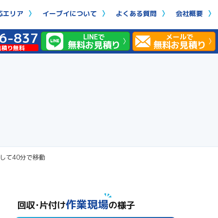
応エリア
イーブイについて
よくある質問
会社概要
6-837
LINEで
メールで
無料お見積り
無料お見積り
見積り無料
して40分で移動
作業現場
回収･片付け
の様子