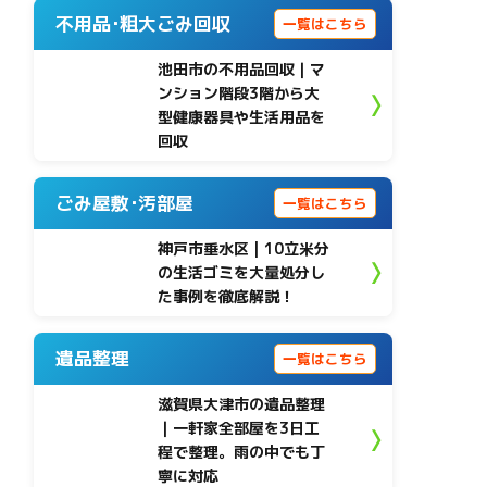
不用品･粗大ごみ回収
一覧はこちら
池田市の不用品回収｜マ
ンション階段3階から大
型健康器具や生活用品を
回収
ごみ屋敷･汚部屋
一覧はこちら
神戸市垂水区 | 10立米分
の生活ゴミを大量処分し
た事例を徹底解説！
遺品整理
一覧はこちら
滋賀県大津市の遺品整理
｜一軒家全部屋を3日工
程で整理。雨の中でも丁
寧に対応