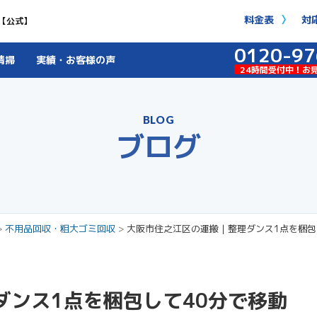
料金表
対
【公式】
0120-97
清掃
実績・お客様の声
24時間受付中！お
BLOG
ブログ
>
不用品回収・粗大ゴミ回収
>
大阪市住之江区の運搬｜整理ダンス1点を梱包
ダンス1点を梱包して40分で移動