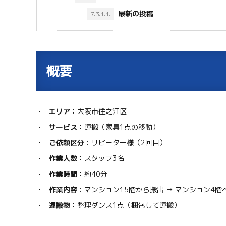
最新の投稿
7.3.1.1.
概要
エリア
：大阪市住之江区
サービス
：運搬（家具1点の移動）
ご依頼区分
：リピーター様（2回目）
作業人数
：スタッフ3名
作業時間
：約40分
作業内容
：マンション15階から搬出 → マンション4階
運搬物
：整理ダンス1点（梱包して運搬）