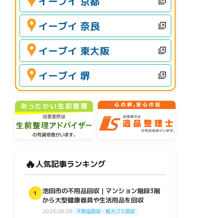
イーブイ 京都
イーブイ 奈良
イーブイ 東大阪
イーブイ 堺
🔥
人気記事ランキング
池田市の不用品回収｜マンション階段3階
1
から大型健康器具や生活用品を回収
2026.08.08
不用品回収・粗大ゴミ回収