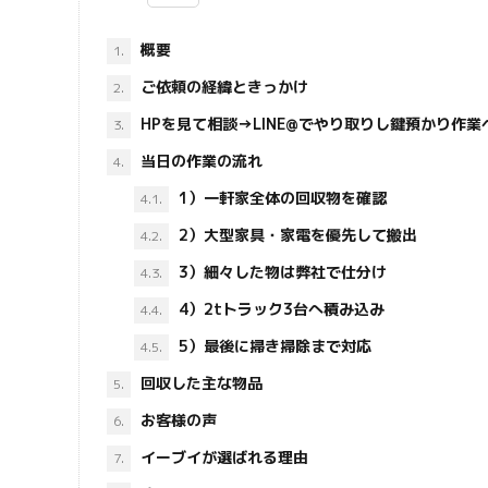
概要
1.
ご依頼の経緯ときっかけ
2.
HPを見て相談→LINE@でやり取りし鍵預かり作業
3.
当日の作業の流れ
4.
1）一軒家全体の回収物を確認
4.1.
2）大型家具・家電を優先して搬出
4.2.
3）細々した物は弊社で仕分け
4.3.
4）2tトラック3台へ積み込み
4.4.
5）最後に掃き掃除まで対応
4.5.
回収した主な物品
5.
お客様の声
6.
イーブイが選ばれる理由
7.