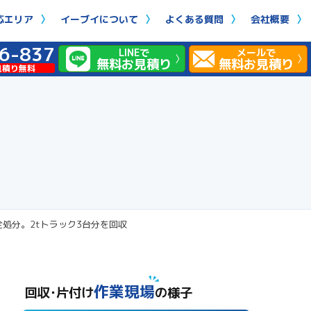
応エリア
イーブイについて
よくある質問
会社概要
6-837
LINEで
メールで
無料お見積り
無料お見積り
見積り無料
処分。2tトラック3台分を回収
作業現場
回収･片付け
の様子