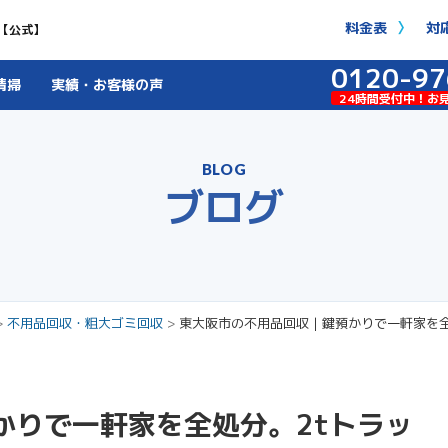
料金表
対
【公式】
0120-97
清掃
実績・お客様の声
24時間受付中！お
BLOG
ブログ
>
不用品回収・粗大ゴミ回収
>
東大阪市の不用品回収｜鍵預かりで一軒家を全
かりで一軒家を全処分。2tトラッ