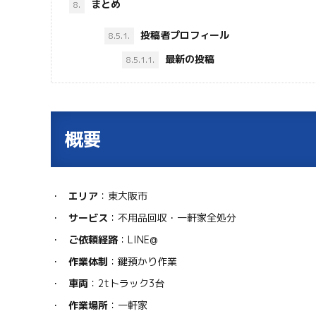
まとめ
8.
投稿者プロフィール
8.5.1.
最新の投稿
8.5.1.1.
概要
エリア
：東大阪市
サービス
：不用品回収・一軒家全処分
ご依頼経路
：LINE@
作業体制
：鍵預かり作業
車両
：2tトラック3台
作業場所
：一軒家