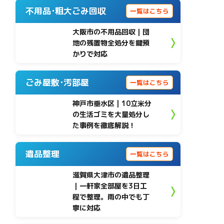
不用品･粗大ごみ回収
一覧はこちら
大阪市の不用品回収｜団
地の残置物全処分を鍵預
かりで対応
ごみ屋敷･汚部屋
一覧はこちら
神戸市垂水区 | 10立米分
の生活ゴミを大量処分し
た事例を徹底解説！
遺品整理
一覧はこちら
滋賀県大津市の遺品整理
｜一軒家全部屋を3日工
程で整理。雨の中でも丁
寧に対応