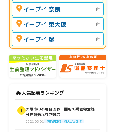
イーブイ 奈良
イーブイ 東大阪
イーブイ 堺
🔥
人気記事ランキング
大阪市の不用品回収｜団地の残置物全処
1
分を鍵預かりで対応
2026.08.06
不用品回収・粗大ゴミ回収