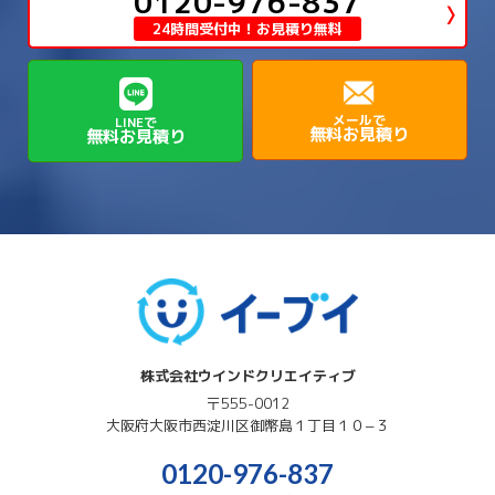
0120-976-837
→
高島市
→
→
生駒郡平群町
生駒郡斑鳩町
24時間受付中！お見積り無料
→
→
→
→
貝塚市
門真市
阪南市
高槻市
→
→
→
美方郡新温泉町
美方郡香美町
芦屋市
→
→
磯城郡三宅町
磯城郡川西町
→
高石市
→
→
→
→
西宮市
西脇市
豊岡市
赤穂市
→
→
→
磯城郡田原本町
葛城市
香芝市
メールで
LINEで
無料お見積り
無料お見積り
→
→
→
赤穂郡上郡町
養父市
高砂市
→
→
高市郡明日香村
高市郡高取町
株式会社ウインドクリエイティブ
〒555-0012
大阪府
大阪市西淀川区
御幣島１丁目１０−３
0120-976-837