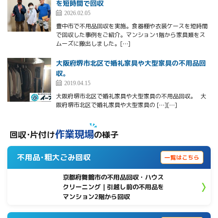
を短時間で回収
2026.02.05
豊中市で不用品回収を実施。食器棚や衣装ケースを短時間
で回収した事例をご紹介。マンション1階から家具類をス
ムーズに搬出しました。[…]
大阪府堺市北区で婚礼家具や大型家具の不用品回
収。
2019.04.15
大阪府堺市北区で婚礼家具や大型家具の不用品回収。 大
阪府堺市北区で婚礼家具や大型家具の […][…]
作業現場
回収･片付け
の様子
不用品･粗大ごみ回収
一覧はこちら
京都府舞鶴市の不用品回収・ハウス
クリーニング｜引越し前の不用品を
マンション2階から回収