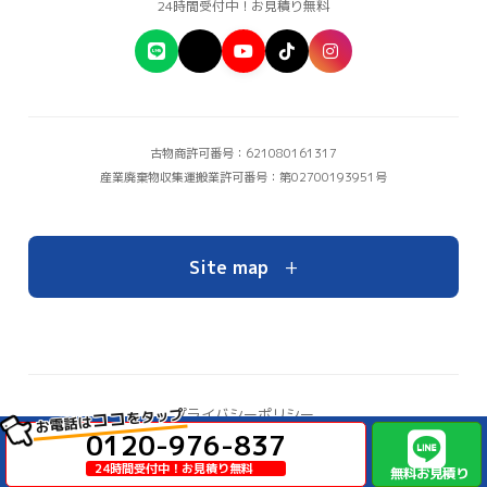
24時間受付中！お見積り無料
古物商許可番号：621080161317
産業廃棄物収集運搬業許可番号：第02700193951号
+
Site map
をタップ
プライバシーポリシー
ココ
お電話は
お問い合わせ
0120-976-837
© Copyright 2026 大阪の不用品回収・ゴミ屋敷片付けならイーブイ【公式】
24時間受付中！お見積り無料
無料お見積り