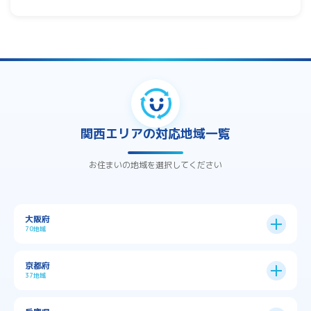
関西エリアの対応地域一覧
お住まいの地域を選択してください
大阪府
70地域
大阪市
24区
京都府
37地域
→
大阪市全域
→
→
→
三島郡島本町
交野市
伊丹市
京都市
11区