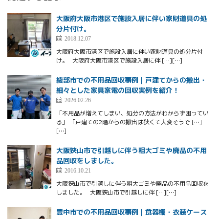
大阪府大阪市港区で施設入居に伴い家財道具の処
分片付け。
2018.12.07
大阪府大阪市港区で施設入居に伴い家財道具の処分片付
け。 大阪府大阪市港区で施設入居に伴 […][…]
綾部市での不用品回収事例｜戸建てからの搬出・
細々とした家具家電の回収実例を紹介！
2026.02.26
「不用品が増えてしまい、処分の方法がわからず困ってい
る」 「戸建ての2階からの搬出は狭くて大変そうで […]
[…]
大阪狭山市で引越しに伴う粗大ゴミや廃品の不用
品回収をしました。
2016.10.21
大阪狭山市で引越しに伴う粗大ゴミや廃品の不用品回収を
しました。 大阪狭山市で引越しに伴 […][…]
豊中市での不用品回収事例｜食器棚・衣装ケース