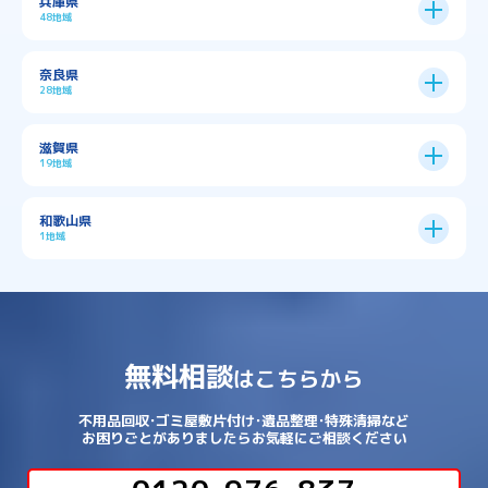
兵庫県
中央区
→
住之江区
→
→
→
→
佐用郡佐用町
八尾市
南河内郡千早赤阪村
48地域
→
京都市全域
→
→
→
与謝郡与謝野町
与謝郡伊根町
丹波市
住吉区
→
北区
→
→
→
→
南河内郡太子町
南河内郡河南町
吹田市
神戸市
9区
奈良県
上京区
→
下京区
→
城東区
→
大正区
→
→
→
久世郡久御山町
乙訓郡大山崎町
28地域
→
→
→
→
→
和泉市
四條畷市
堺市
大東市
神戸市全域
→
→
→
たつの市
三木市
三田市
中京区
→
伏見区
→
天王寺区
→
平野区
→
→
→
→
亀岡市
京丹後市
京田辺市
→
→
五條市
北葛城郡上牧町
滋賀県
→
→
→
大阪狭山市
守口市
富田林市
中央区
→
兵庫区
→
北区
→
南区
→
旭区
→
東住吉区
→
→
→
→
丹波篠山市
加古川市
加古郡播磨町
19地域
→
→
→
→
八幡市
南丹市
向日市
城陽市
→
→
北葛城郡広陵町
北葛城郡河合町
北区
→
垂水区
→
右京区
→
山科区
→
東成区
→
東淀川区
→
→
→
→
→
寝屋川市
岸和田市
摂津市
東大阪市
→
→
→
加古郡稲美町
加東市
加西市
→
→
→
大津市
守山市
彦根市
和歌山県
→
→
→
宇治市
宇治田原町
宮津市
東灘区
→
灘区
→
左京区
→
東山区
→
此花区
→
浪速区
→
→
→
北葛城郡王寺町
吉野郡下市町
1地域
→
→
→
→
松原市
枚方市
柏原市
池田市
→
→
→
南あわじ市
多可郡多可町
姫路市
→
→
→
愛知郡愛荘町
東近江市
栗東市
西区
→
長田区
→
西京区
→
淀川区
→
港区
→
→
→
木津川市
相楽郡南山城村
→
→
吉野郡吉野町
吉野郡大淀町
→
和歌山県
→
→
→
河内長野市
河南町
泉佐野市
→
→
→
→
宍粟市
宝塚市
小野市
尼崎市
須磨区
→
生野区
→
→
→
福島区
→
→
湖南市
犬上郡多賀町
犬上郡甲良町
→
→
相楽郡和束町
相楽郡笠置町
→
→
吉野郡東吉野村
大和郡山市
→
→
→
泉北郡忠岡町
泉南市
泉南郡岬町
西区
→
西成区
→
→
→
→
山辺郡山添村
川西市
川辺郡猪名川町
→
→
→
犬上郡豊郷町
甲賀市
米原市
→
→
→
相楽郡精華町
福知山市
綾部市
無料相談
→
→
→
大和高田市
天理市
奈良市
はこちらから
西淀川区
→
都島区
→
→
→
→
泉南郡熊取町
泉南郡田尻町
泉大津市
→
→
→
→
明石市
朝来市
桜井市
洲本市
→
→
→
草津市
蒲生郡日野町
蒲生郡竜王町
→
→
→
舞鶴市
船井郡京丹波町
長岡京市
阿倍野区
→
鶴見区
→
→
→
→
→
宇陀市
御所市
橿原市
生駒市
不用品回収･ゴミ屋敷片付け･遺品整理･特殊清掃など
→
→
→
→
箕面市
羽曳野市
茨木市
藤井寺市
→
→
→
淡路市
相生市
神崎郡市川町
お困りごとがありましたらお気軽にご相談ください
→
→
→
近江八幡市
野洲市
長浜市
→
→
生駒郡三郷町
生駒郡安堵町
→
→
→
豊中市
豊能郡能勢町
豊能郡豊能町
→
→
神崎郡神河町
神崎郡福崎町