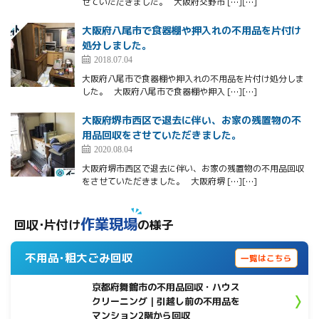
せていただきました。 大阪府交野市 […][…]
大阪府八尾市で食器棚や押入れの不用品を片付け
処分しました。
2018.07.04
大阪府八尾市で食器棚や押入れの不用品を片付け処分しま
した。 大阪府八尾市で食器棚や押入 […][…]
大阪府堺市西区で退去に伴い、お家の残置物の不
用品回収をさせていただきました。
2020.08.04
大阪府堺市西区で退去に伴い、お家の残置物の不用品回収
をさせていただきました。 大阪府堺 […][…]
作業現場
回収･片付け
の様子
不用品･粗大ごみ回収
一覧はこちら
京都府舞鶴市の不用品回収・ハウス
クリーニング｜引越し前の不用品を
マンション2階から回収