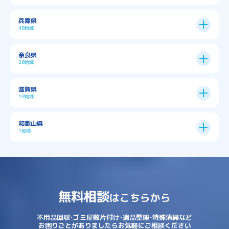
→
大阪市全域
→
→
→
三島郡島本町
交野市
伊丹市
京都市
11区
兵庫県
中央区
→
住之江区
→
→
→
→
佐用郡佐用町
八尾市
南河内郡千早赤阪村
48地域
→
京都市全域
→
→
→
与謝郡与謝野町
与謝郡伊根町
丹波市
住吉区
→
北区
→
→
→
→
南河内郡太子町
南河内郡河南町
吹田市
神戸市
9区
奈良県
上京区
→
下京区
→
城東区
→
大正区
→
→
→
久世郡久御山町
乙訓郡大山崎町
28地域
→
→
→
→
→
和泉市
四條畷市
堺市
大東市
神戸市全域
→
→
→
たつの市
三木市
三田市
中京区
→
伏見区
→
天王寺区
→
平野区
→
→
→
→
亀岡市
京丹後市
京田辺市
→
→
五條市
北葛城郡上牧町
滋賀県
→
→
→
大阪狭山市
守口市
富田林市
中央区
→
兵庫区
→
北区
→
南区
→
旭区
→
東住吉区
→
→
→
→
丹波篠山市
加古川市
加古郡播磨町
19地域
→
→
→
→
八幡市
南丹市
向日市
城陽市
→
→
北葛城郡広陵町
北葛城郡河合町
北区
→
垂水区
→
右京区
→
山科区
→
東成区
→
東淀川区
→
→
→
→
→
寝屋川市
岸和田市
摂津市
東大阪市
→
→
→
加古郡稲美町
加東市
加西市
→
→
→
大津市
守山市
彦根市
和歌山県
→
→
→
宇治市
宇治田原町
宮津市
東灘区
→
灘区
→
左京区
→
東山区
→
此花区
→
浪速区
→
→
→
北葛城郡王寺町
吉野郡下市町
1地域
→
→
→
→
松原市
枚方市
柏原市
池田市
→
→
→
南あわじ市
多可郡多可町
姫路市
→
→
→
愛知郡愛荘町
東近江市
栗東市
西区
→
長田区
→
西京区
→
淀川区
→
港区
→
→
→
木津川市
相楽郡南山城村
→
→
吉野郡吉野町
吉野郡大淀町
→
和歌山県
→
→
→
河内長野市
河南町
泉佐野市
→
→
→
→
宍粟市
宝塚市
小野市
尼崎市
須磨区
→
生野区
→
→
→
福島区
→
→
湖南市
犬上郡多賀町
犬上郡甲良町
→
→
相楽郡和束町
相楽郡笠置町
→
→
吉野郡東吉野村
大和郡山市
→
→
→
泉北郡忠岡町
泉南市
泉南郡岬町
西区
→
西成区
→
→
→
→
山辺郡山添村
川西市
川辺郡猪名川町
→
→
→
犬上郡豊郷町
甲賀市
米原市
→
→
→
相楽郡精華町
福知山市
綾部市
無料相談
→
→
→
大和高田市
天理市
奈良市
はこちらから
西淀川区
→
都島区
→
→
→
→
泉南郡熊取町
泉南郡田尻町
泉大津市
→
→
→
→
明石市
朝来市
桜井市
洲本市
→
→
→
草津市
蒲生郡日野町
蒲生郡竜王町
→
→
→
舞鶴市
船井郡京丹波町
長岡京市
阿倍野区
→
鶴見区
→
→
→
→
→
宇陀市
御所市
橿原市
生駒市
不用品回収･ゴミ屋敷片付け･遺品整理･特殊清掃など
→
→
→
→
箕面市
羽曳野市
茨木市
藤井寺市
→
→
→
淡路市
相生市
神崎郡市川町
お困りごとがありましたらお気軽にご相談ください
→
→
→
近江八幡市
野洲市
長浜市