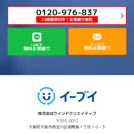
→
→
生駒郡三郷町
生駒郡安堵町
→
→
→
豊中市
0120-976-837
豊能郡能勢町
豊能郡豊能町
→
→
神崎郡神河町
神崎郡福崎町
→
高島市
→
→
生駒郡平群町
生駒郡斑鳩町
24時間受付中！お見積り無料
→
→
→
→
貝塚市
門真市
阪南市
高槻市
→
→
→
美方郡新温泉町
美方郡香美町
芦屋市
→
→
磯城郡三宅町
磯城郡川西町
→
高石市
→
→
→
→
西宮市
西脇市
豊岡市
赤穂市
→
→
→
磯城郡田原本町
葛城市
香芝市
メールで
LINEで
無料お見積り
無料お見積り
→
→
→
赤穂郡上郡町
養父市
高砂市
→
→
高市郡明日香村
高市郡高取町
株式会社ウインドクリエイティブ
〒555-0012
大阪府
大阪市西淀川区
御幣島１丁目１０−３