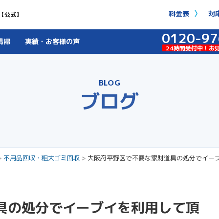
料金表
対
【公式】
0120-97
清掃
実績・お客様の声
24時間受付中！お
BLOG
ブログ
>
不用品回収・粗大ゴミ回収
>
大阪府平野区で不要な家財道具の処分でイー
具の処分でイーブイを利用して頂