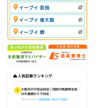
イーブイ 奈良
イーブイ 東大阪
イーブイ 堺
🔥
人気記事ランキング
大阪市の不用品回収｜団地の残置物全処
1
分を鍵預かりで対応
2026.08.06
不用品回収・粗大ゴミ回収