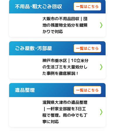
不用品･粗大ごみ回収
一覧はこちら
大阪市の不用品回収｜団
地の残置物全処分を鍵預
かりで対応
ごみ屋敷･汚部屋
一覧はこちら
神戸市垂水区 | 10立米分
の生活ゴミを大量処分し
た事例を徹底解説！
遺品整理
一覧はこちら
滋賀県大津市の遺品整理
｜一軒家全部屋を3日工
程で整理。雨の中でも丁
寧に対応