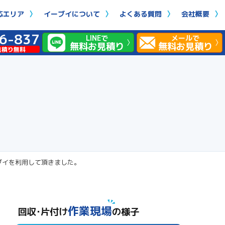
応エリア
イーブイについて
よくある質問
会社概要
6-837
LINEで
メールで
無料お見積り
無料お見積り
見積り無料
ブイを利用して頂きました。
作業現場
回収･片付け
の様子