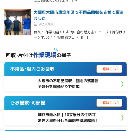
にご依頼いただけます。[…]
大阪府大阪市東淀川区で不用品回収をさせて頂き
ました
2023.09.08
目次 1. 作業内容1.1. お問い合わせ方法2. イーブイ片付けチ
ャンネル2.1.1. 投稿者プロ […][…]
作業現場
回収･片付け
の様子
不用品･粗大ごみ回収
一覧はこちら
大阪市の不用品回収｜団地の残置物
全処分を鍵預かりで対応
ごみ屋敷･汚部屋
一覧はこちら
神戸市垂水区 | 10立米分の生活ゴ
ミを大量処分した事例を徹底解説！