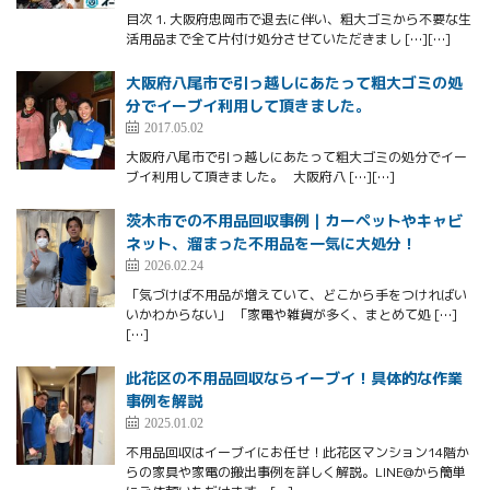
目次 1. 大阪府忠岡市で退去に伴い、粗大ゴミから不要な生
活用品まで全て片付け処分させていただきまし […][…]
大阪府八尾市で引っ越しにあたって粗大ゴミの処
分でイーブイ利用して頂きました。
2017.05.02
大阪府八尾市で引っ越しにあたって粗大ゴミの処分でイー
ブイ利用して頂きました。 大阪府八 […][…]
茨木市での不用品回収事例｜カーペットやキャビ
ネット、溜まった不用品を一気に大処分！
2026.02.24
「気づけば不用品が増えていて、どこから手をつければい
いかわからない」 「家電や雑貨が多く、まとめて処 […]
[…]
此花区の不用品回収ならイーブイ！具体的な作業
事例を解説
2025.01.02
不用品回収はイーブイにお任せ！此花区マンション14階か
らの家具や家電の搬出事例を詳しく解説。LINE@から簡単