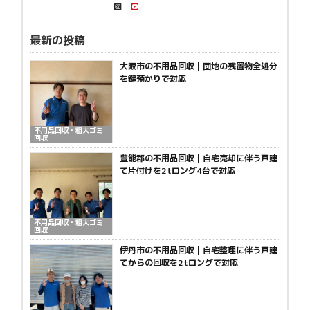
最新の投稿
大阪市の不用品回収｜団地の残置物全処分
を鍵預かりで対応
不用品回収・粗大ゴミ
回収
豊能郡の不用品回収｜自宅売却に伴う戸建
て片付けを2tロング4台で対応
不用品回収・粗大ゴミ
回収
伊丹市の不用品回収｜自宅整理に伴う戸建
てからの回収を2tロングで対応