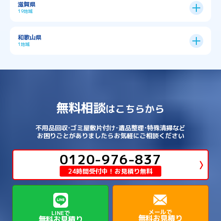
滋賀県
→
→
→
大阪狭山市
守口市
富田林市
中央区
→
兵庫区
→
北区
→
南区
→
旭区
→
東住吉区
→
→
→
→
丹波篠山市
加古川市
加古郡播磨町
19地域
→
→
→
→
八幡市
南丹市
向日市
城陽市
→
→
北葛城郡広陵町
北葛城郡河合町
北区
→
垂水区
→
右京区
→
山科区
→
東成区
→
東淀川区
→
→
→
→
→
寝屋川市
岸和田市
摂津市
東大阪市
→
→
→
加古郡稲美町
加東市
加西市
→
→
→
大津市
守山市
彦根市
和歌山県
→
→
→
宇治市
宇治田原町
宮津市
東灘区
→
灘区
→
左京区
→
東山区
→
此花区
→
浪速区
→
→
→
北葛城郡王寺町
吉野郡下市町
1地域
→
→
→
→
松原市
枚方市
柏原市
池田市
→
→
→
南あわじ市
多可郡多可町
姫路市
→
→
→
愛知郡愛荘町
東近江市
栗東市
西区
→
長田区
→
西京区
→
淀川区
→
港区
→
→
→
木津川市
相楽郡南山城村
→
→
吉野郡吉野町
吉野郡大淀町
→
和歌山県
→
→
→
河内長野市
河南町
泉佐野市
→
→
→
→
宍粟市
宝塚市
小野市
尼崎市
須磨区
→
生野区
→
→
→
福島区
→
→
湖南市
犬上郡多賀町
犬上郡甲良町
→
→
相楽郡和束町
相楽郡笠置町
→
→
吉野郡東吉野村
大和郡山市
→
→
→
泉北郡忠岡町
泉南市
泉南郡岬町
西区
→
西成区
→
→
→
→
山辺郡山添村
川西市
川辺郡猪名川町
→
→
→
犬上郡豊郷町
甲賀市
米原市
→
→
→
相楽郡精華町
福知山市
綾部市
無料相談
→
→
→
大和高田市
天理市
奈良市
はこちらから
西淀川区
→
都島区
→
→
→
→
泉南郡熊取町
泉南郡田尻町
泉大津市
→
→
→
→
明石市
朝来市
桜井市
洲本市
→
→
→
草津市
蒲生郡日野町
蒲生郡竜王町
→
→
→
舞鶴市
船井郡京丹波町
長岡京市
阿倍野区
→
鶴見区
→
→
→
→
→
宇陀市
御所市
橿原市
生駒市
不用品回収･ゴミ屋敷片付け･遺品整理･特殊清掃など
→
→
→
→
箕面市
羽曳野市
茨木市
藤井寺市
→
→
→
淡路市
相生市
神崎郡市川町
お困りごとがありましたらお気軽にご相談ください
→
→
→
近江八幡市
野洲市
長浜市
→
→
生駒郡三郷町
生駒郡安堵町
→
→
→
豊中市
0120-976-837
豊能郡能勢町
豊能郡豊能町
→
→
神崎郡神河町
神崎郡福崎町
→
高島市
→
→
生駒郡平群町
生駒郡斑鳩町
24時間受付中！お見積り無料
→
→
→
→
貝塚市
門真市
阪南市
高槻市
→
→
→
美方郡新温泉町
美方郡香美町
芦屋市
→
→
磯城郡三宅町
磯城郡川西町
→
高石市
→
→
→
→
西宮市
西脇市
豊岡市
赤穂市
→
→
→
磯城郡田原本町
葛城市
香芝市
メールで
LINEで
無料お見積り
無料お見積り
→
→
→
赤穂郡上郡町
養父市
高砂市