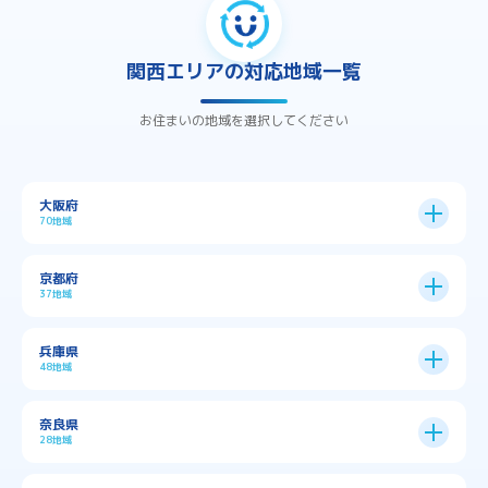
関西エリアの対応地域一覧
お住まいの地域を選択してください
大阪府
70地域
大阪市
24区
京都府
37地域
→
大阪市全域
→
→
→
三島郡島本町
交野市
伊丹市
京都市
11区
兵庫県
中央区
→
住之江区
→
→
→
→
佐用郡佐用町
八尾市
南河内郡千早赤阪村
48地域
→
京都市全域
→
→
→
与謝郡与謝野町
与謝郡伊根町
丹波市
住吉区
→
北区
→
→
→
→
南河内郡太子町
南河内郡河南町
吹田市
神戸市
9区
奈良県
上京区
→
下京区
→
城東区
→
大正区
→
→
→
久世郡久御山町
乙訓郡大山崎町
28地域
→
→
→
→
→
和泉市
四條畷市
堺市
大東市
神戸市全域
→
→
→
たつの市
三木市
三田市
中京区
→
伏見区
→
天王寺区
→
平野区
→
→
→
→
亀岡市
京丹後市
京田辺市
→
→
五條市
北葛城郡上牧町