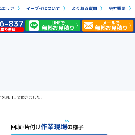
応エリア
イーブイについて
よくある質問
会社概要
6-837
LINEで
メールで
無料お見積り
無料お見積り
見積り無料
イを利用して頂きました。
作業現場
回収･片付け
の様子