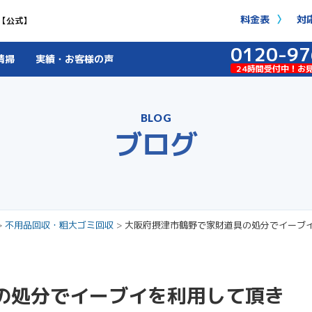
料金表
対
【公式】
0120-97
清掃
実績・お客様の声
24時間受付中！お
BLOG
ブログ
>
不用品回収・粗大ゴミ回収
>
大阪府摂津市鶴野で家財道具の処分でイーブ
の処分でイーブイを利用して頂き