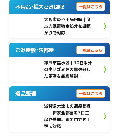
不用品･粗大ごみ回収
一覧はこちら
大阪市の不用品回収｜団
地の残置物全処分を鍵預
かりで対応
ごみ屋敷･汚部屋
一覧はこちら
神戸市垂水区 | 10立米分
の生活ゴミを大量処分し
た事例を徹底解説！
遺品整理
一覧はこちら
滋賀県大津市の遺品整理
｜一軒家全部屋を3日工
程で整理。雨の中でも丁
寧に対応