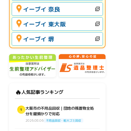
イーブイ 奈良
イーブイ 東大阪
イーブイ 堺
🔥
人気記事ランキング
大阪市の不用品回収｜団地の残置物全処
1
分を鍵預かりで対応
2026.08.06
不用品回収・粗大ゴミ回収