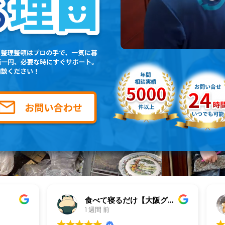
食べて寝るだけ【大阪グルメ・旅先グルメ】
ankoro mochi
1 週間 前
1 週間 前