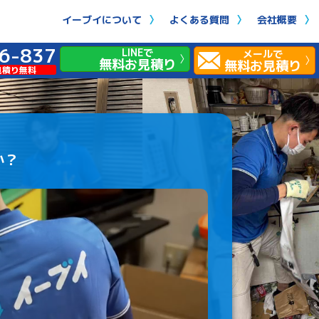
イーブイについて
よくある質問
会社概要
6-837
LINEで
メールで
無料お見積り
無料お見積り
見積り無料
か？