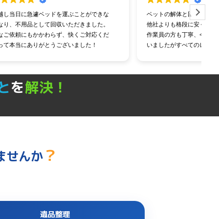
ができな
ベットの解体と回収お願いしました。
ました。
他社よりも格段に安く作業も早過ぎる
対応くだ
作業員の方も丁寧、今まで大手にお願いして
た！
いましたがすべてのレベルが勝っていまし
かりまし
た。
これからはこちらの会社にお願いしようと思
います。
と
を
解決！
？
ませんか
遺品整理