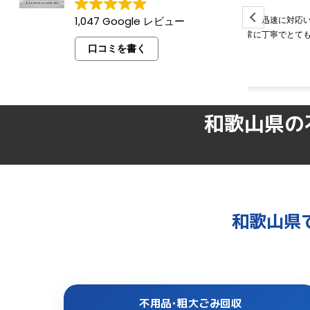
1,047 Google レビュー
ご相談からお見積りまで迅速に対応いただ
迅速で臨機
き、当日の対応も非常に丁寧でとても助かり
良心的で大
口コミを書く
ました。
和歌山県の
和歌山県
不用品･粗大ごみ回収