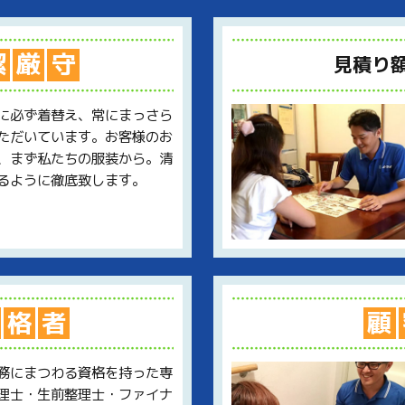
潔
厳
守
見積り
に必ず着替え、常にまっさら
ただいています。お客様のお
、まず私たちの服装から。清
るように徹底致します。
格
者
顧
務にまつわる資格を持った専
理士・生前整理士・ファイナ