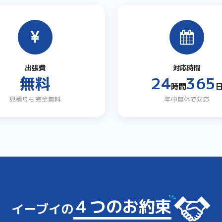
出張費
対応時間
無料
24
365
時間
見積りも完全無料
年中無休で対応
４つのお約束
イーブイの