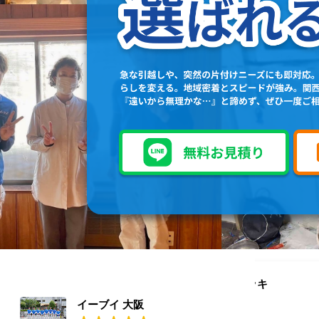
天領イッキ
1 週間 前
イーブイ 大阪