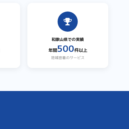
和歌山県での実績
500
日
年間
件以上
地域密着のサービス