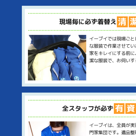
清
現場毎に必ず着替え
イーブイでは現場ごと
な服装で作業させてい
家をキレイにする前に
潔な服装で、お伺いす
有
資
全スタッフが必ず
イーブイは、全員が実
門家集団です。遺品整