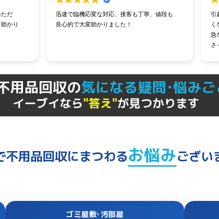
応変な対応、接客も丁寧、値段も
引越し当日に急遽ベッドを運ぶこと
変助かりました！
くなり、不用品として回収いただき
急なご依頼にもかかわらず、快くご
さって本当にありがとうございまし
スタッフのご対応も親切で、大変助
た。
不用品回収の
気になる疑問･悩みご
イーブイなら
"答え"
が見つかります
お悩み
で不用品回収にまつわる
ござい
ゴミ屋敷･汚部屋