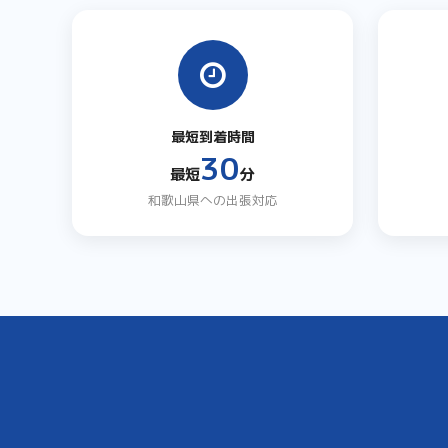
最短到着時間
30
最短
分
和歌山県への出張対応