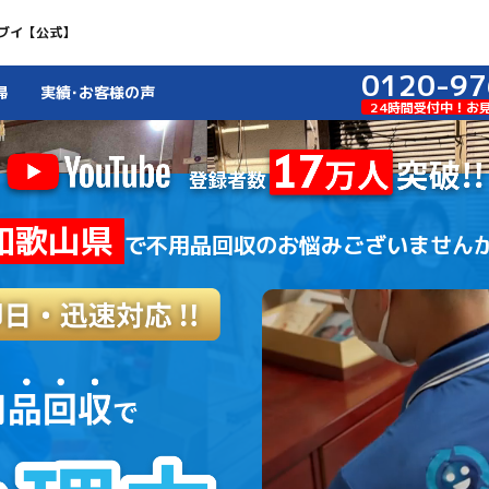
ブイ【公式】
0120-97
掃
実績･お客様の声
24時間受付中！お
和歌山県
で
不用品回収のお悩みございません