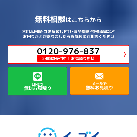
→
→
相楽郡和束町
相楽郡笠置町
→
→
吉野郡東吉野村
大和郡山市
→
→
→
泉北郡忠岡町
泉南市
泉南郡岬町
西区
→
西成区
→
→
→
→
山辺郡山添村
川西市
川辺郡猪名川町
→
→
→
犬上郡豊郷町
甲賀市
米原市
→
→
→
相楽郡精華町
福知山市
綾部市
無料相談
→
→
→
大和高田市
天理市
奈良市
はこちらから
西淀川区
→
都島区
→
→
→
→
泉南郡熊取町
泉南郡田尻町
泉大津市
→
→
→
→
明石市
朝来市
桜井市
洲本市
→
→
→
草津市
蒲生郡日野町
蒲生郡竜王町
→
→
→
舞鶴市
船井郡京丹波町
長岡京市
阿倍野区
→
鶴見区
→
→
→
→
→
宇陀市
御所市
橿原市
生駒市
不用品回収･ゴミ屋敷片付け･遺品整理･特殊清掃など
→
→
→
→
箕面市
羽曳野市
茨木市
藤井寺市
→
→
→
淡路市
相生市
神崎郡市川町
お困りごとがありましたらお気軽にご相談ください
→
→
→
近江八幡市
野洲市
長浜市
→
→
生駒郡三郷町
生駒郡安堵町
→
→
→
豊中市
0120-976-837
豊能郡能勢町
豊能郡豊能町
→
→
神崎郡神河町
神崎郡福崎町
→
高島市
→
→
生駒郡平群町
生駒郡斑鳩町
24時間受付中！お見積り無料
→
→
→
→
貝塚市
門真市
阪南市
高槻市
→
→
→
美方郡新温泉町
美方郡香美町
芦屋市
→
→
磯城郡三宅町
磯城郡川西町
→
高石市
→
→
→
→
西宮市
西脇市
豊岡市
赤穂市
→
→
→
磯城郡田原本町
葛城市
香芝市
メールで
LINEで
無料お見積り
無料お見積り
→
→
→
赤穂郡上郡町
養父市
高砂市
→
→
高市郡明日香村
高市郡高取町