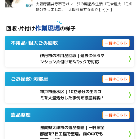
大阪府藤井寺市でガレージの廃品や生活ゴミや粗大ゴミの
処分をしました。 大阪府藤井寺市で […][…]
作業現場
回収･片付け
の様子
不用品･粗大ごみ回収
一覧はこちら
伊丹市の不用品回収｜退去に伴うマ
ンション片付けをSパックで対応
ごみ屋敷･汚部屋
一覧はこちら
神戸市垂水区 | 10立米分の生活ゴ
ミを大量処分した事例を徹底解説！
遺品整理
一覧はこちら
滋賀県大津市の遺品整理｜一軒家全
部屋を3日工程で整理。雨の中でも