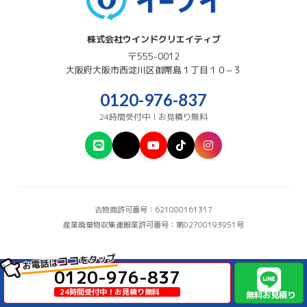
株式会社ウインドクリエイティブ
〒555-0012
大阪府
大阪市西淀川区
御幣島１丁目１０−３
0120-976-837
24時間受付中！お見積り無料
古物商許可番号：621080161317
産業廃棄物収集運搬業許可番号：第02700193951号
をタップ
ココ
お電話は
0120-976-837
+
Site map
24時間受付中！お見積り無料
無料お見積り