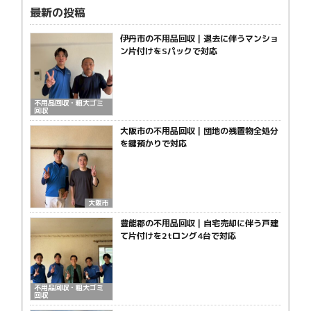
最新の投稿
伊丹市の不用品回収｜退去に伴うマンショ
ン片付けをSパックで対応
不用品回収・粗大ゴミ
回収
大阪市の不用品回収｜団地の残置物全処分
を鍵預かりで対応
大阪市
豊能郡の不用品回収｜自宅売却に伴う戸建
て片付けを2tロング4台で対応
不用品回収・粗大ゴミ
回収