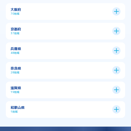
大阪府
70地域
大阪市
24区
京都府
37地域
→
大阪市全域
→
→
→
三島郡島本町
交野市
伊丹市
京都市
11区
兵庫県
中央区
→
住之江区
→
→
→
→
佐用郡佐用町
八尾市
南河内郡千早赤阪村
48地域
→
京都市全域
→
→
→
与謝郡与謝野町
与謝郡伊根町
丹波市
住吉区
→
北区
→
→
→
→
南河内郡太子町
南河内郡河南町
吹田市
神戸市
9区
奈良県
上京区
→
下京区
→
城東区
→
大正区
→
→
→
久世郡久御山町
乙訓郡大山崎町
28地域
→
→
→
→
→
和泉市
四條畷市
堺市
大東市
神戸市全域
→
→
→
たつの市
三木市
三田市
中京区
→
伏見区
→
天王寺区
→
平野区
→
→
→
→
亀岡市
京丹後市
京田辺市
→
→
五條市
北葛城郡上牧町
滋賀県
→
→
→
大阪狭山市
守口市
富田林市
中央区
→
兵庫区
→
北区
→
南区
→
旭区
→
東住吉区
→
→
→
→
丹波篠山市
加古川市
加古郡播磨町
19地域
→
→
→
→
八幡市
南丹市
向日市
城陽市
→
→
北葛城郡広陵町
北葛城郡河合町
北区
→
垂水区
→
右京区
→
山科区
→
東成区
→
東淀川区
→
→
→
→
→
寝屋川市
岸和田市
摂津市
東大阪市
→
→
→
加古郡稲美町
加東市
加西市
→
→
→
大津市
守山市
彦根市
和歌山県
→
→
→
宇治市
宇治田原町
宮津市
東灘区
→
灘区
→
左京区
→
東山区
→
此花区
→
浪速区
→
→
→
北葛城郡王寺町
吉野郡下市町
1地域
→
→
→
→
松原市
枚方市
柏原市
池田市
→
→
→
南あわじ市
多可郡多可町
姫路市
→
→
→
愛知郡愛荘町
東近江市
栗東市
西区
→
長田区
→
西京区
→
淀川区
→
港区
→
→
→
木津川市
相楽郡南山城村
→
→
吉野郡吉野町
吉野郡大淀町
→
和歌山県
→
→
→
河内長野市
河南町
泉佐野市
→
→
→
→
宍粟市
宝塚市
小野市
尼崎市
須磨区
→
生野区
→
→
→
福島区
→
→
湖南市
犬上郡多賀町
犬上郡甲良町