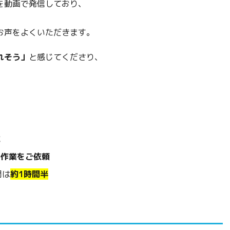
を動画で発信しており、
お声をよくいただきます。
れそう」
と感じてくださり、
施
ま作業をご依頼
間は
約1時間半