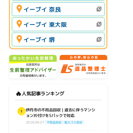
イーブイ 奈良
イーブイ 東大阪
イーブイ 堺
🔥
人気記事ランキング
伊丹市の不用品回収｜退去に伴うマンシ
1
ョン片付けをSパックで対応
2026.08.07
不用品回収・粗大ゴミ回収