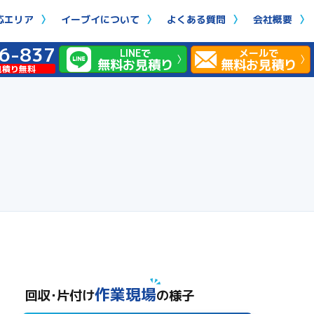
応エリア
イーブイについて
よくある質問
会社概要
6-837
LINEで
メールで
無料お見積り
無料お見積り
見積り無料
！
作業現場
回収･片付け
の様子