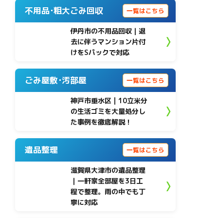
不用品･粗大ごみ回収
一覧はこちら
伊丹市の不用品回収｜退
去に伴うマンション片付
けをSパックで対応
ごみ屋敷･汚部屋
一覧はこちら
神戸市垂水区 | 10立米分
の生活ゴミを大量処分し
た事例を徹底解説！
遺品整理
一覧はこちら
滋賀県大津市の遺品整理
｜一軒家全部屋を3日工
程で整理。雨の中でも丁
寧に対応