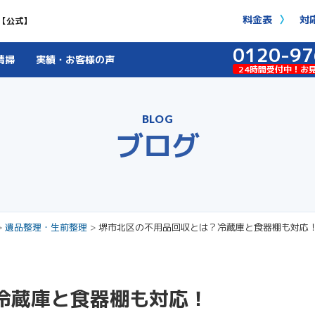
料金表
対
【公式】
0120-97
清掃
実績・お客様の声
24時間受付中！お
BLOG
ブログ
>
遺品整理・生前整理
>
堺市北区の不用品回収とは？冷蔵庫と食器棚も対応
冷蔵庫と食器棚も対応！