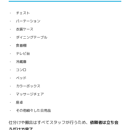
チェスト
パーテーション
衣装ケース
ダイニングテーブル
食器棚
テレビ台
冷蔵庫
コンロ
ベッド
カラーボックス
マッサージチェア
座卓
その他細々した日用品
仕分けや搬出はすべてスタッフが行うため、
依頼者は立ち会
うだけで完了
。