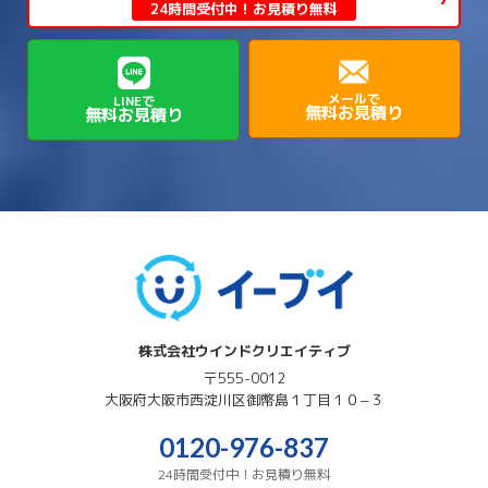
→
→
生駒郡平群町
生駒郡斑鳩町
24時間受付中！お見積り無料
→
→
→
→
貝塚市
門真市
阪南市
高槻市
→
→
→
美方郡新温泉町
美方郡香美町
芦屋市
→
→
磯城郡三宅町
磯城郡川西町
→
高石市
→
→
→
→
西宮市
西脇市
豊岡市
赤穂市
→
→
→
磯城郡田原本町
葛城市
香芝市
メールで
LINEで
無料お見積り
無料お見積り
→
→
→
赤穂郡上郡町
養父市
高砂市
→
→
高市郡明日香村
高市郡高取町
株式会社ウインドクリエイティブ
〒555-0012
大阪府
大阪市西淀川区
御幣島１丁目１０−３
0120-976-837
24時間受付中！お見積り無料