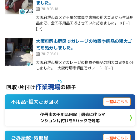
ました。
2019.03.18
大阪府堺市西区で不要な家具や家電の粗大ゴミから生活用
品まで、全て不用品回収させていただきました。 & […]
[…]
大阪府堺市堺区でガレージの物置や廃品の粗大ゴ
ミを処分しました。
2017.03.01
大阪府堺市堺区でガレージの物置や廃品の粗大ゴミを処分
しました。 大阪府堺市堺区でガレー […][…]
作業現場
回収･片付け
の様子
不用品･粗大ごみ回収
一覧はこちら
伊丹市の不用品回収｜退去に伴うマ
ンション片付けをSパックで対応
ごみ屋敷･汚部屋
一覧はこちら