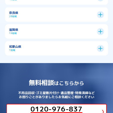
→
京都市全域
→
→
→
与謝郡与謝野町
与謝郡伊根町
丹波市
住吉区
→
北区
→
→
→
→
南河内郡太子町
南河内郡河南町
吹田市
神戸市
9区
奈良県
上京区
→
下京区
→
城東区
→
大正区
→
→
→
久世郡久御山町
乙訓郡大山崎町
28地域
→
→
→
→
→
和泉市
四條畷市
堺市
大東市
神戸市全域
→
→
→
たつの市
三木市
三田市
中京区
→
伏見区
→
天王寺区
→
平野区
→
→
→
→
亀岡市
京丹後市
京田辺市
→
→
五條市
北葛城郡上牧町
滋賀県
→
→
→
大阪狭山市
守口市
富田林市
中央区
→
兵庫区
→
北区
→
南区
→
旭区
→
東住吉区
→
→
→
→
丹波篠山市
加古川市
加古郡播磨町
19地域
→
→
→
→
八幡市
南丹市
向日市
城陽市
→
→
北葛城郡広陵町
北葛城郡河合町
北区
→
垂水区
→
右京区
→
山科区
→
東成区
→
東淀川区
→
→
→
→
→
寝屋川市
岸和田市
摂津市
東大阪市
→
→
→
加古郡稲美町
加東市
加西市
→
→
→
大津市
守山市
彦根市
和歌山県
→
→
→
宇治市
宇治田原町
宮津市
東灘区
→
灘区
→
左京区
→
東山区
→
此花区
→
浪速区
→
→
→
北葛城郡王寺町
吉野郡下市町
1地域
→
→
→
→
松原市
枚方市
柏原市
池田市
→
→
→
南あわじ市
多可郡多可町
姫路市
→
→
→
愛知郡愛荘町
東近江市
栗東市
西区
→
長田区
→
西京区
→
淀川区
→
港区
→
→
→
木津川市
相楽郡南山城村
→
→
吉野郡吉野町
吉野郡大淀町
→
和歌山県
→
→
→
河内長野市
河南町
泉佐野市
→
→
→
→
宍粟市
宝塚市
小野市
尼崎市
須磨区
→
生野区
→
→
→
福島区
→
→
湖南市
犬上郡多賀町
犬上郡甲良町
→
→
相楽郡和束町
相楽郡笠置町
→
→
吉野郡東吉野村
大和郡山市
→
→
→
泉北郡忠岡町
泉南市
泉南郡岬町
西区
→
西成区
→
→
→
→
山辺郡山添村
川西市
川辺郡猪名川町
→
→
→
犬上郡豊郷町
甲賀市
米原市
→
→
→
相楽郡精華町
福知山市
綾部市
無料相談
→
→
→
大和高田市
天理市
奈良市
はこちらから
西淀川区
→
都島区
→
→
→
→
泉南郡熊取町
泉南郡田尻町
泉大津市
→
→
→
→
明石市
朝来市
桜井市
洲本市
→
→
→
草津市
蒲生郡日野町
蒲生郡竜王町
→
→
→
舞鶴市
船井郡京丹波町
長岡京市
阿倍野区
→
鶴見区
→
→
→
→
→
宇陀市
御所市
橿原市
生駒市
不用品回収･ゴミ屋敷片付け･遺品整理･特殊清掃など
→
→
→
→
箕面市
羽曳野市
茨木市
藤井寺市
→
→
→
淡路市
相生市
神崎郡市川町
お困りごとがありましたらお気軽にご相談ください
→
→
→
近江八幡市
野洲市
長浜市
→
→
生駒郡三郷町
生駒郡安堵町
→
→
→
豊中市
0120-976-837
豊能郡能勢町
豊能郡豊能町
→
→
神崎郡神河町
神崎郡福崎町
→
高島市