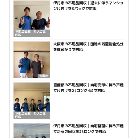
伊丹市の不用品回収｜退去に伴うマンショ
ン片付けをSパックで対応
不用品回収・粗大ゴミ
回収
大阪市の不用品回収｜団地の残置物全処分
を鍵預かりで対応
大阪市
豊能郡の不用品回収｜自宅売却に伴う戸建
て片付けを2tロング4台で対応
不用品回収・粗大ゴミ
回収
伊丹市の不用品回収｜自宅整理に伴う戸建
てからの回収を2tロングで対応