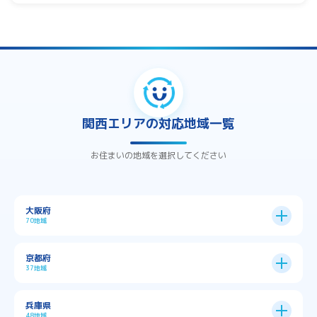
関西エリアの対応地域一覧
お住まいの地域を選択してください
大阪府
70地域
大阪市
24区
京都府
37地域
→
大阪市全域
→
→
→
三島郡島本町
交野市
伊丹市
京都市
11区
兵庫県
中央区
→
住之江区
→
→
→
→
佐用郡佐用町
八尾市
南河内郡千早赤阪村
48地域