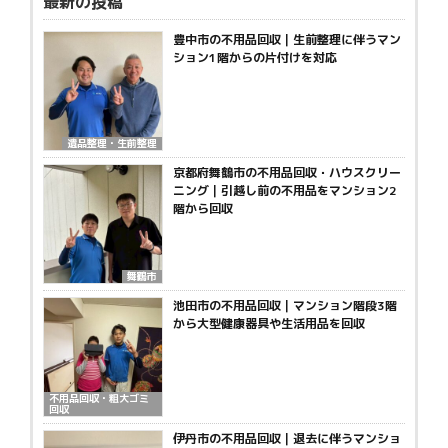
最新の投稿
豊中市の不用品回収｜生前整理に伴うマン
ション1階からの片付けを対応
遺品整理・生前整理
京都府舞鶴市の不用品回収・ハウスクリー
ニング｜引越し前の不用品をマンション2
階から回収
舞鶴市
池田市の不用品回収｜マンション階段3階
から大型健康器具や生活用品を回収
不用品回収・粗大ゴミ
回収
伊丹市の不用品回収｜退去に伴うマンショ