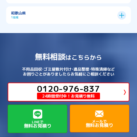
→
→
→
→
八幡市
南丹市
向日市
城陽市
→
→
北葛城郡広陵町
北葛城郡河合町
北区
→
垂水区
→
右京区
→
山科区
→
東成区
→
東淀川区
→
→
→
→
→
寝屋川市
岸和田市
摂津市
東大阪市
→
→
→
加古郡稲美町
加東市
加西市
→
→
→
大津市
守山市
彦根市
和歌山県
→
→
→
宇治市
宇治田原町
宮津市
東灘区
→
灘区
→
左京区
→
東山区
→
此花区
→
浪速区
→
→
→
北葛城郡王寺町
吉野郡下市町
1地域
→
→
→
→
松原市
枚方市
柏原市
池田市
→
→
→
南あわじ市
多可郡多可町
姫路市
→
→
→
愛知郡愛荘町
東近江市
栗東市
西区
→
長田区
→
西京区
→
淀川区
→
港区
→
→
→
木津川市
相楽郡南山城村
→
→
吉野郡吉野町
吉野郡大淀町
→
和歌山県
→
→
→
河内長野市
河南町
泉佐野市
→
→
→
→
宍粟市
宝塚市
小野市
尼崎市
須磨区
→
生野区
→
→
→
福島区
→
→
湖南市
犬上郡多賀町
犬上郡甲良町
→
→
相楽郡和束町
相楽郡笠置町
→
→
吉野郡東吉野村
大和郡山市
→
→
→
泉北郡忠岡町
泉南市
泉南郡岬町
西区
→
西成区
→
→
→
→
山辺郡山添村
川西市
川辺郡猪名川町
→
→
→
犬上郡豊郷町
甲賀市
米原市
→
→
→
相楽郡精華町
福知山市
綾部市
無料相談
→
→
→
大和高田市
天理市
奈良市
はこちらから
西淀川区
→
都島区
→
→
→
→
泉南郡熊取町
泉南郡田尻町
泉大津市
→
→
→
→
明石市
朝来市
桜井市
洲本市
→
→
→
草津市
蒲生郡日野町
蒲生郡竜王町
→
→
→
舞鶴市
船井郡京丹波町
長岡京市
阿倍野区
→
鶴見区
→
→
→
→
→
宇陀市
御所市
橿原市
生駒市
不用品回収･ゴミ屋敷片付け･遺品整理･特殊清掃など
→
→
→
→
箕面市
羽曳野市
茨木市
藤井寺市
→
→
→
淡路市
相生市
神崎郡市川町
お困りごとがありましたらお気軽にご相談ください
→
→
→
近江八幡市
野洲市
長浜市
→
→
生駒郡三郷町
生駒郡安堵町
→
→
→
豊中市
0120-976-837
豊能郡能勢町
豊能郡豊能町
→
→
神崎郡神河町
神崎郡福崎町
→
高島市
→
→
生駒郡平群町
生駒郡斑鳩町
24時間受付中！お見積り無料
→
→
→
→
貝塚市
門真市
阪南市
高槻市
→
→
→
美方郡新温泉町
美方郡香美町
芦屋市
→
→
磯城郡三宅町
磯城郡川西町
→
高石市
→
→
→
→
西宮市
西脇市
豊岡市
赤穂市
→
→
→
磯城郡田原本町
葛城市
香芝市
メールで
LINEで
無料お見積り
無料お見積り
→
→
→
赤穂郡上郡町
養父市
高砂市
→
→
高市郡明日香村
高市郡高取町