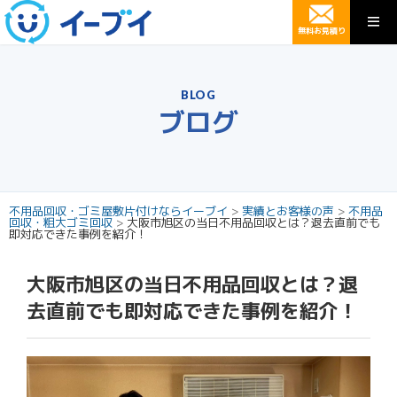
無料お見積り
BLOG
ブログ
不用品回収・ゴミ屋敷片付けならイーブイ
>
実績とお客様の声
>
不用品
回収・粗大ゴミ回収
>
大阪市旭区の当日不用品回収とは？退去直前でも
即対応できた事例を紹介！
大阪市旭区の当日不用品回収とは？退
去直前でも即対応できた事例を紹介！