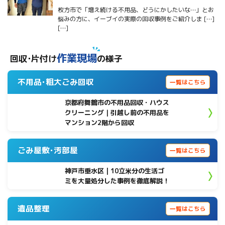
枚方市で「増え続ける不用品、どうにかしたいな…」とお
悩みの方に、イーブイの実際の回収事例をご紹介しま […]
[…]
作業現場
回収･片付け
の様子
不用品･粗大ごみ回収
一覧はこちら
京都府舞鶴市の不用品回収・ハウス
クリーニング｜引越し前の不用品を
マンション2階から回収
ごみ屋敷･汚部屋
一覧はこちら
神戸市垂水区 | 10立米分の生活ゴ
ミを大量処分した事例を徹底解説！
遺品整理
一覧はこちら