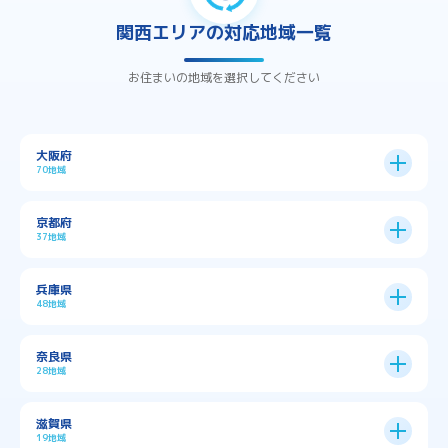
関西エリアの対応地域一覧
お住まいの地域を選択してください
大阪府
70地域
大阪市
24区
京都府
37地域
→
大阪市全域
→
→
→
三島郡島本町
交野市
伊丹市
京都市
11区
兵庫県
中央区
→
住之江区
→
→
→
→
佐用郡佐用町
八尾市
南河内郡千早赤阪村
48地域
→
京都市全域
→
→
→
与謝郡与謝野町
与謝郡伊根町
丹波市
住吉区
→
北区
→
→
→
→
南河内郡太子町
南河内郡河南町
吹田市
神戸市
9区
奈良県
上京区
→
下京区
→
城東区
→
大正区
→
→
→
久世郡久御山町
乙訓郡大山崎町
28地域
→
→
→
→
→
和泉市
四條畷市
堺市
大東市
神戸市全域
→
→
→
たつの市
三木市
三田市
中京区
→
伏見区
→
天王寺区
→
平野区
→
→
→
→
亀岡市
京丹後市
京田辺市
→
→
五條市
北葛城郡上牧町
滋賀県
→
→
→
大阪狭山市
守口市
富田林市
中央区
→
兵庫区
→
北区
→
南区
→
旭区
→
東住吉区
→
→
→
→
丹波篠山市
加古川市
加古郡播磨町
19地域