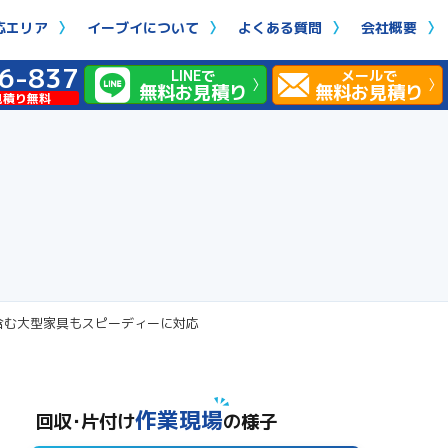
応エリア
イーブイについて
よくある質問
会社概要
6-837
LINEで
メールで
無料お見積り
無料お見積り
見積り無料
含む大型家具もスピーディーに対応
作業現場
回収･片付け
の様子