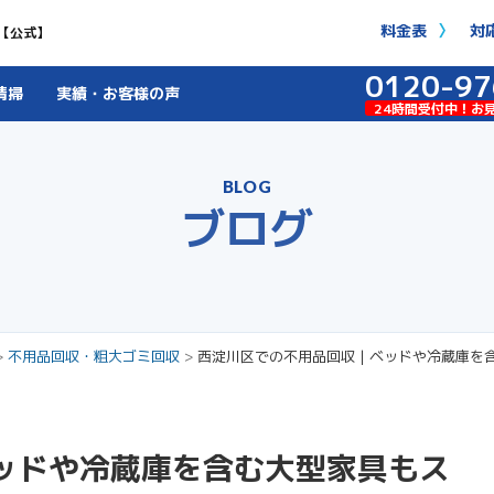
料金表
対
【公式】
0120-97
清掃
実績・お客様の声
24時間受付中！お
BLOG
ブログ
>
不用品回収・粗大ゴミ回収
>
西淀川区での不用品回収｜ベッドや冷蔵庫を
ッドや冷蔵庫を含む大型家具もス