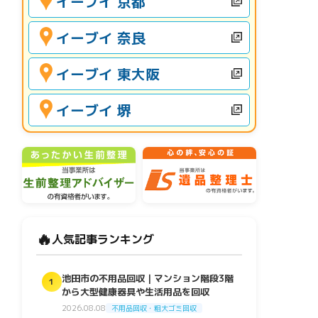
イーブイ 京都
イーブイ 奈良
イーブイ 東大阪
イーブイ 堺
🔥
人気記事ランキング
池田市の不用品回収｜マンション階段3階
1
から大型健康器具や生活用品を回収
2026.08.08
不用品回収・粗大ゴミ回収