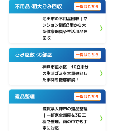
不用品･粗大ごみ回収
一覧はこちら
池田市の不用品回収｜マ
ンション階段3階から大
型健康器具や生活用品を
回収
ごみ屋敷･汚部屋
一覧はこちら
神戸市垂水区 | 10立米分
の生活ゴミを大量処分し
た事例を徹底解説！
遺品整理
一覧はこちら
滋賀県大津市の遺品整理
｜一軒家全部屋を3日工
程で整理。雨の中でも丁
寧に対応