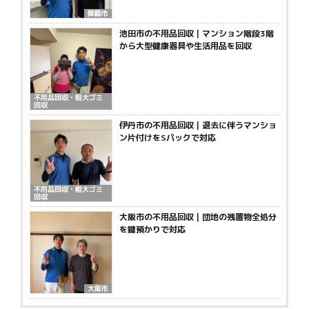
舞鶴市
池田市の不用品回収｜マンション階段3階
から大型健康器具や生活用品を回収
不用品回収・粗大ゴミ
回収
伊丹市の不用品回収｜退去に伴うマンショ
ン片付けをSパックで対応
不用品回収・粗大ゴミ
回収
大阪市の不用品回収｜団地の残置物全処分
を鍵預かりで対応
大阪市