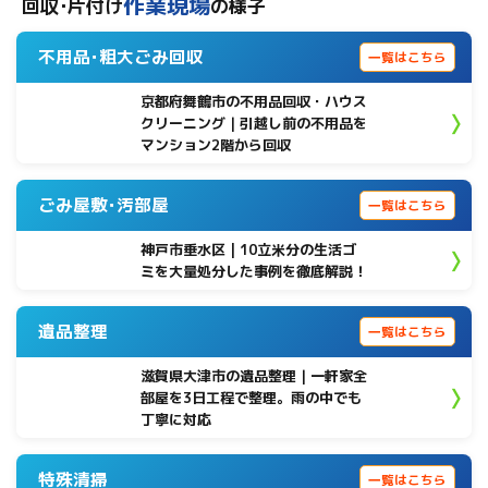
作業現場
回収･片付け
の様子
不用品･粗大ごみ回収
一覧はこちら
京都府舞鶴市の不用品回収・ハウス
クリーニング｜引越し前の不用品を
マンション2階から回収
ごみ屋敷･汚部屋
一覧はこちら
神戸市垂水区 | 10立米分の生活ゴ
ミを大量処分した事例を徹底解説！
遺品整理
一覧はこちら
滋賀県大津市の遺品整理｜一軒家全
部屋を3日工程で整理。雨の中でも
丁寧に対応
特殊清掃
一覧はこちら