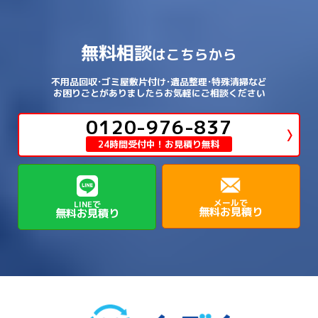
→
→
→
→
宍粟市
宝塚市
小野市
尼崎市
須磨区
→
生野区
→
→
→
福島区
→
→
湖南市
犬上郡多賀町
犬上郡甲良町
→
→
相楽郡和束町
相楽郡笠置町
→
→
吉野郡東吉野村
大和郡山市
→
→
→
泉北郡忠岡町
泉南市
泉南郡岬町
西区
→
西成区
→
→
→
→
山辺郡山添村
川西市
川辺郡猪名川町
→
→
→
犬上郡豊郷町
甲賀市
米原市
→
→
→
相楽郡精華町
福知山市
綾部市
無料相談
→
→
→
大和高田市
天理市
奈良市
はこちらから
西淀川区
→
都島区
→
→
→
→
泉南郡熊取町
泉南郡田尻町
泉大津市
→
→
→
→
明石市
朝来市
桜井市
洲本市
→
→
→
草津市
蒲生郡日野町
蒲生郡竜王町
→
→
→
舞鶴市
船井郡京丹波町
長岡京市
阿倍野区
→
鶴見区
→
→
→
→
→
宇陀市
御所市
橿原市
生駒市
不用品回収･ゴミ屋敷片付け･遺品整理･特殊清掃など
→
→
→
→
箕面市
羽曳野市
茨木市
藤井寺市
→
→
→
淡路市
相生市
神崎郡市川町
お困りごとがありましたらお気軽にご相談ください
→
→
→
近江八幡市
野洲市
長浜市
→
→
生駒郡三郷町
生駒郡安堵町
→
→
→
豊中市
0120-976-837
豊能郡能勢町
豊能郡豊能町
→
→
神崎郡神河町
神崎郡福崎町
→
高島市
→
→
生駒郡平群町
生駒郡斑鳩町
24時間受付中！お見積り無料
→
→
→
→
貝塚市
門真市
阪南市
高槻市
→
→
→
美方郡新温泉町
美方郡香美町
芦屋市
→
→
磯城郡三宅町
磯城郡川西町
→
高石市
→
→
→
→
西宮市
西脇市
豊岡市
赤穂市
→
→
→
磯城郡田原本町
葛城市
香芝市
メールで
LINEで
無料お見積り
無料お見積り
→
→
→
赤穂郡上郡町
養父市
高砂市
→
→
高市郡明日香村
高市郡高取町