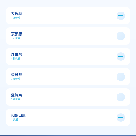
大阪府
70地域
大阪市
24区
京都府
37地域
→
大阪市全域
→
→
→
三島郡島本町
交野市
伊丹市
京都市
11区
兵庫県
中央区
→
住之江区
→
→
→
→
佐用郡佐用町
八尾市
南河内郡千早赤阪村
48地域
→
京都市全域
→
→
→
与謝郡与謝野町
与謝郡伊根町
丹波市
住吉区
→
北区
→
→
→
→
南河内郡太子町
南河内郡河南町
吹田市
神戸市
9区
奈良県
上京区
→
下京区
→
城東区
→
大正区
→
→
→
久世郡久御山町
乙訓郡大山崎町
28地域
→
→
→
→
→
和泉市
四條畷市
堺市
大東市
神戸市全域
→
→
→
たつの市
三木市
三田市
中京区
→
伏見区
→
天王寺区
→
平野区
→
→
→
→
亀岡市
京丹後市
京田辺市
→
→
五條市
北葛城郡上牧町
滋賀県
→
→
→
大阪狭山市
守口市
富田林市
中央区
→
兵庫区
→
北区
→
南区
→
旭区
→
東住吉区
→
→
→
→
丹波篠山市
加古川市
加古郡播磨町
19地域
→
→
→
→
八幡市
南丹市
向日市
城陽市
→
→
北葛城郡広陵町
北葛城郡河合町
北区
→
垂水区
→
右京区
→
山科区
→
東成区
→
東淀川区
→
→
→
→
→
寝屋川市
岸和田市
摂津市
東大阪市
→
→
→
加古郡稲美町
加東市
加西市
→
→
→
大津市
守山市
彦根市
和歌山県
→
→
→
宇治市
宇治田原町
宮津市
東灘区
→
灘区
→
左京区
→
東山区
→
此花区
→
浪速区
→
→
→
北葛城郡王寺町
吉野郡下市町
1地域
→
→
→
→
松原市
枚方市
柏原市
池田市
→
→
→
南あわじ市
多可郡多可町
姫路市
→
→
→
愛知郡愛荘町
東近江市
栗東市
西区
→
長田区
→
西京区
→
淀川区
→
港区
→
→
→
木津川市
相楽郡南山城村
→
→
吉野郡吉野町
吉野郡大淀町
→
和歌山県
→
→
→
河内長野市
河南町
泉佐野市