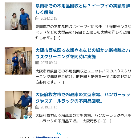
泉南郡での不用品回収とは？イーブイの実績を詳
しく解説
2024.12.19
泉南郡での不用品回収はイーブイにお任せ！洋服タンスや
ベッドなどの大型品を1時間で回収した実績を詳しくご紹
介します。[…]
大阪市西成区で衣類や本などの細かい断捨離とハ
ウスクリーニングを同時に実施
2025.09.24
大阪市西成区での不用品回収とユニットバスのハウスクリ
ーニング事例をご紹介。断捨離と掃除を一度に済ませたい
方必見です。[…]
大阪府枚方市で冷蔵庫の大型家電、ハンガーラッ
クやスチールラックの不用品回収。
2019.11.15
大阪府枚方市で冷蔵庫の大型家電、ハンガーラックやスチ
ールラックの不用品回収。 大阪府枚 […][…]