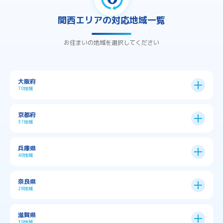
関西エリアの対応地域一覧
お住まいの地域を選択してください
大阪府
70地域
大阪市
24区
京都府
37地域
→
大阪市全域
→
→
→
三島郡島本町
交野市
伊丹市
京都市
11区
兵庫県
中央区
→
住之江区
→
→
→
→
佐用郡佐用町
八尾市
南河内郡千早赤阪村
48地域
→
京都市全域
→
→
→
与謝郡与謝野町
与謝郡伊根町
丹波市
住吉区
→
北区
→
→
→
→
南河内郡太子町
南河内郡河南町
吹田市
神戸市
9区
奈良県
上京区
→
下京区
→
城東区
→
大正区
→
→
→
久世郡久御山町
乙訓郡大山崎町
28地域
→
→
→
→
→
和泉市
四條畷市
堺市
大東市
神戸市全域
→
→
→
たつの市
三木市
三田市
中京区
→
伏見区
→
天王寺区
→
平野区
→
→
→
→
亀岡市
京丹後市
京田辺市
→
→
五條市
北葛城郡上牧町
滋賀県
→
→
→
大阪狭山市
守口市
富田林市
中央区
→
兵庫区
→
北区
→
南区
→
旭区
→
東住吉区
→
→
→
→
丹波篠山市
加古川市
加古郡播磨町
19地域