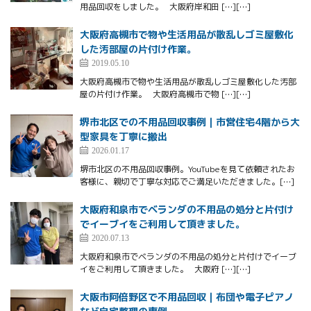
用品回収をしました。 大阪府岸和田 […][…]
大阪府高槻市で物や生活用品が散乱しゴミ屋敷化
した汚部屋の片付け作業。
2019.05.10
大阪府高槻市で物や生活用品が散乱しゴミ屋敷化した汚部
屋の片付け作業。 大阪府高槻市で物 […][…]
堺市北区での不用品回収事例｜市営住宅4階から大
型家具を丁寧に搬出
2026.01.17
堺市北区の不用品回収事例。YouTubeを見て依頼されたお
客様に、親切で丁寧な対応でご満足いただきました。[…]
大阪府和泉市でベランダの不用品の処分と片付け
でイーブイをご利用して頂きました。
2020.07.13
大阪府和泉市でベランダの不用品の処分と片付けでイーブ
イをご利用して頂きました。 大阪府 […][…]
大阪市阿倍野区で不用品回収｜布団や電子ピアノ