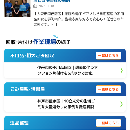
など自宅整理の事例
2025.11.18
【大阪市阿倍野区】布団や電子ピアノなど自宅整理の不用
品回収を事例紹介。臨機応変な対応で安心して任せられた
実例です。[…]
作業現場
回収･片付け
の様子
不用品･粗大ごみ回収
一覧はこちら
伊丹市の不用品回収｜退去に伴うマ
ンション片付けをSパックで対応
ごみ屋敷･汚部屋
一覧はこちら
神戸市垂水区 | 10立米分の生活ゴ
ミを大量処分した事例を徹底解説！
遺品整理
一覧はこちら