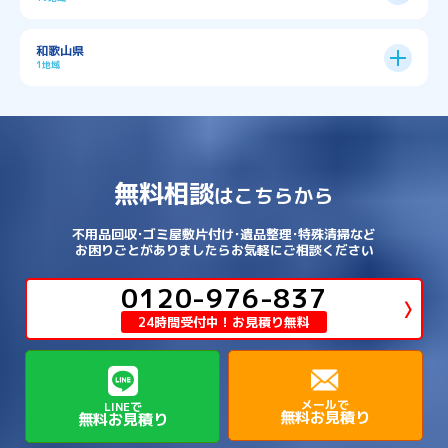
→
→
→
→
八幡市
南丹市
向日市
城陽市
→
→
北葛城郡広陵町
北葛城郡河合町
北区
→
垂水区
→
右京区
→
山科区
→
東成区
→
東淀川区
→
→
→
→
→
寝屋川市
岸和田市
摂津市
東大阪市
→
→
→
加古郡稲美町
加東市
加西市
→
→
→
大津市
守山市
彦根市
和歌山県
→
→
→
宇治市
宇治田原町
宮津市
東灘区
→
灘区
→
左京区
→
東山区
→
此花区
→
浪速区
→
→
→
北葛城郡王寺町
吉野郡下市町
1地域
→
→
→
→
松原市
枚方市
柏原市
池田市
→
→
→
南あわじ市
多可郡多可町
姫路市
→
→
→
愛知郡愛荘町
東近江市
栗東市
西区
→
長田区
→
西京区
→
淀川区
→
港区
→
→
→
木津川市
相楽郡南山城村
→
→
吉野郡吉野町
吉野郡大淀町
→
和歌山県
→
→
→
河内長野市
河南町
泉佐野市
→
→
→
→
宍粟市
宝塚市
小野市
尼崎市
須磨区
→
生野区
→
→
→
福島区
→
→
湖南市
犬上郡多賀町
犬上郡甲良町
→
→
相楽郡和束町
相楽郡笠置町
→
→
吉野郡東吉野村
大和郡山市
→
→
→
泉北郡忠岡町
泉南市
泉南郡岬町
西区
→
西成区
→
→
→
→
山辺郡山添村
川西市
川辺郡猪名川町
→
→
→
犬上郡豊郷町
甲賀市
米原市
→
→
→
相楽郡精華町
福知山市
綾部市
無料相談
→
→
→
大和高田市
天理市
奈良市
はこちらから
西淀川区
→
都島区
→
→
→
→
泉南郡熊取町
泉南郡田尻町
泉大津市
→
→
→
→
明石市
朝来市
桜井市
洲本市
→
→
→
草津市
蒲生郡日野町
蒲生郡竜王町
→
→
→
舞鶴市
船井郡京丹波町
長岡京市
阿倍野区
→
鶴見区
→
→
→
→
→
宇陀市
御所市
橿原市
生駒市
不用品回収･ゴミ屋敷片付け･遺品整理･特殊清掃など
→
→
→
→
箕面市
羽曳野市
茨木市
藤井寺市
→
→
→
淡路市
相生市
神崎郡市川町
お困りごとがありましたらお気軽にご相談ください
→
→
→
近江八幡市
野洲市
長浜市
→
→
生駒郡三郷町
生駒郡安堵町
→
→
→
豊中市
0120-976-837
豊能郡能勢町
豊能郡豊能町
→
→
神崎郡神河町
神崎郡福崎町
→
高島市
→
→
生駒郡平群町
生駒郡斑鳩町
24時間受付中！お見積り無料
→
→
→
→
貝塚市
門真市
阪南市
高槻市
→
→
→
美方郡新温泉町
美方郡香美町
芦屋市
→
→
磯城郡三宅町
磯城郡川西町
→
高石市
→
→
→
→
西宮市
西脇市
豊岡市
赤穂市
→
→
→
磯城郡田原本町
葛城市
香芝市
メールで
LINEで
無料お見積り
無料お見積り
→
→
→
赤穂郡上郡町
養父市
高砂市
→
→
高市郡明日香村
高市郡高取町