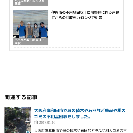
不用品回収・粗大ゴミ
回収
伊丹市の不用品回収｜自宅整理に伴う戸建
てからの回収を2tロングで対応
不用品回収・粗大ゴミ
回収
関連する記事
大阪府岸和田市で庭の植木や石臼など廃品や粗大
ゴミの不用品回収をしました。
2017.01.16
大阪府岸和田市で庭の植木や石臼など廃品や粗大ゴミの不