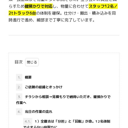
らすため
鍵預かりで対応
し、物量に合わせて
スタッフ12名／
2tトラック6台
の体制を確保。仕分け・搬出・積み込みを同
時進行で進め、細部まで丁寧に完了しています。
目次
1.
概要
2.
ご依頼の経緯ときっかけ
3.
チラシから相談→見積もりで納得いただき、鍵預かりで
作業へ
4.
当日の作業の流れ
4.1.
1）全撤去は「分担」と「回転」が命。12名体制
で止まらない段取りに