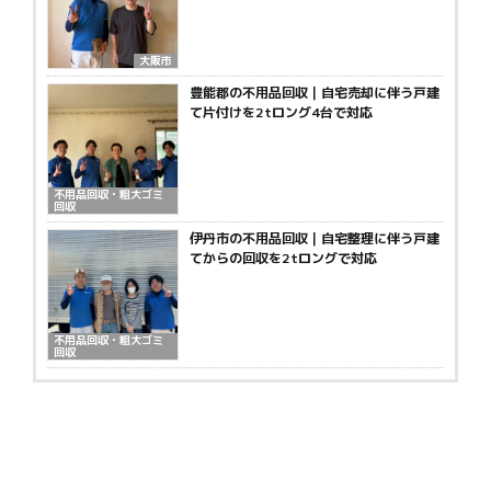
大阪市
豊能郡の不用品回収｜自宅売却に伴う戸建
て片付けを2tロング4台で対応
不用品回収・粗大ゴミ
回収
伊丹市の不用品回収｜自宅整理に伴う戸建
てからの回収を2tロングで対応
不用品回収・粗大ゴミ
回収