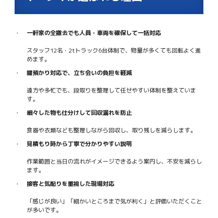
一軒家の全撤去でも人員・車両を確保して一括対応
スタッフ12名・2tトラック6台体制で、物量が多くても回転よく進
めます。
鍵預かり対応で、立ち会いの負担を軽減
遠方や多忙でも、段取りを整理して任せやすい体制を整えていま
す。
細々した物も仕分けして回収漏れを防止
食器や衣類なども整理しながら回収し、取り残しを減らします。
見積もり時から丁寧で分かりやすい説明
作業範囲と当日の流れがイメージできるよう案内し、不安を減らし
ます。
接客と気配りを重視した現場対応
「感じが良い」「細かいところまで気が利く」と評価いただくこと
が多いです。