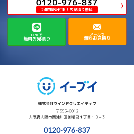
0120-976-837
→
→
神崎郡神河町
神崎郡福崎町
→
高島市
→
→
生駒郡平群町
生駒郡斑鳩町
24時間受付中！お見積り無料
→
→
→
→
貝塚市
門真市
阪南市
高槻市
→
→
→
美方郡新温泉町
美方郡香美町
芦屋市
→
→
磯城郡三宅町
磯城郡川西町
→
高石市
→
→
→
→
西宮市
西脇市
豊岡市
赤穂市
→
→
→
磯城郡田原本町
葛城市
香芝市
メールで
LINEで
無料お見積り
無料お見積り
→
→
→
赤穂郡上郡町
養父市
高砂市
→
→
高市郡明日香村
高市郡高取町
株式会社ウインドクリエイティブ
〒555-0012
大阪府
大阪市西淀川区
御幣島１丁目１０−３
0120-976-837