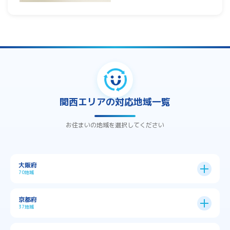
関西エリアの対応地域一覧
お住まいの地域を選択してください
大阪府
70地域
大阪市
24区
京都府
37地域
→
大阪市全域
→
→
→
三島郡島本町
交野市
伊丹市
京都市
11区