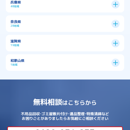
兵庫県
中央区
→
住之江区
→
→
→
→
佐用郡佐用町
八尾市
南河内郡千早赤阪村
48地域
→
京都市全域
→
→
→
与謝郡与謝野町
与謝郡伊根町
丹波市
住吉区
→
北区
→
→
→
→
南河内郡太子町
南河内郡河南町
吹田市
神戸市
9区
奈良県
上京区
→
下京区
→
城東区
→
大正区
→
→
→
久世郡久御山町
乙訓郡大山崎町
28地域
→
→
→
→
→
和泉市
四條畷市
堺市
大東市
神戸市全域
→
→
→
たつの市
三木市
三田市
中京区
→
伏見区
→
天王寺区
→
平野区
→
→
→
→
亀岡市
京丹後市
京田辺市
→
→
五條市
北葛城郡上牧町
滋賀県
→
→
→
大阪狭山市
守口市
富田林市
中央区
→
兵庫区
→
北区
→
南区
→
旭区
→
東住吉区
→
→
→
→
丹波篠山市
加古川市
加古郡播磨町
19地域
→
→
→
→
八幡市
南丹市
向日市
城陽市
→
→
北葛城郡広陵町
北葛城郡河合町
北区
→
垂水区
→
右京区
→
山科区
→
東成区
→
東淀川区
→
→
→
→
→
寝屋川市
岸和田市
摂津市
東大阪市
→
→
→
加古郡稲美町
加東市
加西市
→
→
→
大津市
守山市
彦根市
和歌山県
→
→
→
宇治市
宇治田原町
宮津市
東灘区
→
灘区
→
左京区
→
東山区
→
此花区
→
浪速区
→
→
→
北葛城郡王寺町
吉野郡下市町
1地域
→
→
→
→
松原市
枚方市
柏原市
池田市
→
→
→
南あわじ市
多可郡多可町
姫路市
→
→
→
愛知郡愛荘町
東近江市
栗東市
西区
→
長田区
→
西京区
→
淀川区
→
港区
→
→
→
木津川市
相楽郡南山城村
→
→
吉野郡吉野町
吉野郡大淀町
→
和歌山県
→
→
→
河内長野市
河南町
泉佐野市
→
→
→
→
宍粟市
宝塚市
小野市
尼崎市
須磨区
→
生野区
→
→
→
福島区
→
→
湖南市
犬上郡多賀町
犬上郡甲良町
→
→
相楽郡和束町
相楽郡笠置町
→
→
吉野郡東吉野村
大和郡山市
→
→
→
泉北郡忠岡町
泉南市
泉南郡岬町
西区
→
西成区
→
→
→
→
山辺郡山添村
川西市
川辺郡猪名川町
→
→
→
犬上郡豊郷町
甲賀市
米原市
→
→
→
相楽郡精華町
福知山市
綾部市
無料相談
→
→
→
大和高田市
天理市
奈良市
はこちらから
西淀川区
→
都島区
→
→
→
→
泉南郡熊取町
泉南郡田尻町
泉大津市
→
→
→
→
明石市
朝来市
桜井市
洲本市
→
→
→
草津市
蒲生郡日野町
蒲生郡竜王町
→
→
→
舞鶴市
船井郡京丹波町
長岡京市
阿倍野区
→
鶴見区
→
→
→
→
→
宇陀市
御所市
橿原市
生駒市
不用品回収･ゴミ屋敷片付け･遺品整理･特殊清掃など
→
→
→
→
箕面市
羽曳野市
茨木市
藤井寺市
→
→
→
淡路市
相生市
神崎郡市川町
お困りごとがありましたらお気軽にご相談ください
→
→
→
近江八幡市
野洲市
長浜市
→
→
生駒郡三郷町
生駒郡安堵町
→
→
→
豊中市
豊能郡能勢町
豊能郡豊能町