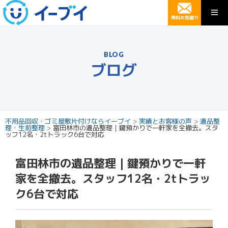
無料お見積り
BLOG
ブログ
不用品回収・ゴミ屋敷片付けならイーブイ
>
実績とお客様の声
>
遺品整
理・生前整理
>
富田林市の遺品整理｜鍵預かりで一軒家を全撤去。スタ
ッフ12名・2tトラック6台で対応
富田林市の遺品整理｜鍵預かりで一軒
家を全撤去。スタッフ12名・2tトラッ
ク6台で対応