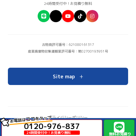
24時間受付中！お見積り無料
古物商許可番号：621080161317
産業廃棄物収集運搬業許可番号：第02700193951号
+
Site map
をタップ
プライバシーポリシー
ココ
お電話は
お問い合わせ
0120-976-837
© Copyright 2026 大阪の不用品回収・ゴミ屋敷片付けならイーブイ【公式】
24時間受付中！お見積り無料
無料お見積り