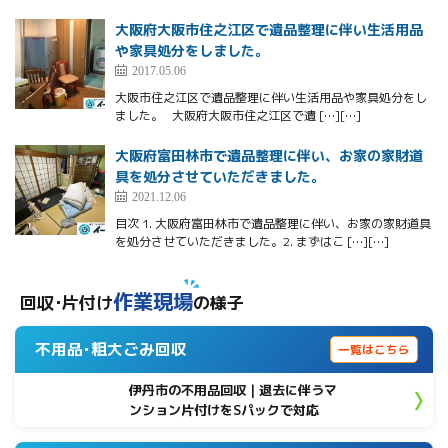
大阪府大阪市住之江区で遺品整理に伴い生活用品
や家具処分をしました。
2017.05.06
大阪市住之江区で遺品整理に伴い生活用品や家具処分をし
ました。 大阪府大阪市住之江区で遺 […][…]
大阪府富田林市で遺品整理に伴い、お家の家財道
具を処分させていただきました。
2021.12.06
目次 1. 大阪府富田林市で遺品整理に伴い、お家の家財道具
を処分させていただきました。2. まずはこ […][…]
作業現場
回収･片付け
の様子
不用品･粗大ごみ回収
一覧はこちら
伊丹市の不用品回収｜退去に伴うマ
ンション片付けをSパックで対応