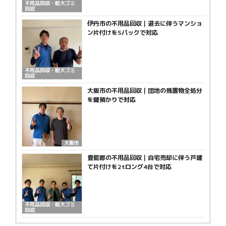
不用品回収・粗大ゴミ
回収
伊丹市の不用品回収｜退去に伴うマンショ
ン片付けをSパックで対応
不用品回収・粗大ゴミ
回収
大阪市の不用品回収｜団地の残置物全処分
を鍵預かりで対応
大阪市
豊能郡の不用品回収｜自宅売却に伴う戸建
て片付けを2tロング4台で対応
不用品回収・粗大ゴミ
回収