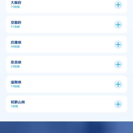
大阪府
70地域
大阪市
24区
京都府
37地域
→
大阪市全域
→
→
→
三島郡島本町
交野市
伊丹市
京都市
11区
兵庫県
中央区
→
住之江区
→
→
→
→
佐用郡佐用町
八尾市
南河内郡千早赤阪村
48地域
→
京都市全域
→
→
→
与謝郡与謝野町
与謝郡伊根町
丹波市
住吉区
→
北区
→
→
→
→
南河内郡太子町
南河内郡河南町
吹田市
神戸市
9区
奈良県
上京区
→
下京区
→
城東区
→
大正区
→
→
→
久世郡久御山町
乙訓郡大山崎町
28地域
→
→
→
→
→
和泉市
四條畷市
堺市
大東市
神戸市全域
→
→
→
たつの市
三木市
三田市
中京区
→
伏見区
→
天王寺区
→
平野区
→
→
→
→
亀岡市
京丹後市
京田辺市
→
→
五條市
北葛城郡上牧町
滋賀県
→
→
→
大阪狭山市
守口市
富田林市
中央区
→
兵庫区
→
北区
→
南区
→
旭区
→
東住吉区
→
→
→
→
丹波篠山市
加古川市
加古郡播磨町
19地域
→
→
→
→
八幡市
南丹市
向日市
城陽市
→
→
北葛城郡広陵町
北葛城郡河合町
北区
→
垂水区
→
右京区
→
山科区
→
東成区
→
東淀川区
→
→
→
→
→
寝屋川市
岸和田市
摂津市
東大阪市
→
→
→
加古郡稲美町
加東市
加西市
→
→
→
大津市
守山市
彦根市
和歌山県
→
→
→
宇治市
宇治田原町
宮津市
東灘区
→
灘区
→
左京区
→
東山区
→
此花区
→
浪速区
→
→
→
北葛城郡王寺町
吉野郡下市町
1地域
→
→
→
→
松原市
枚方市
柏原市
池田市
→
→
→
南あわじ市
多可郡多可町
姫路市
→
→
→
愛知郡愛荘町
東近江市
栗東市
西区
→
長田区
→
西京区
→
淀川区
→
港区
→
→
→
木津川市
相楽郡南山城村
→
→
吉野郡吉野町
吉野郡大淀町
→
和歌山県
→
→
→
河内長野市
河南町
泉佐野市
→
→
→
→
宍粟市
宝塚市
小野市
尼崎市
須磨区
→
生野区
→
→
→
福島区
→
→
湖南市
犬上郡多賀町
犬上郡甲良町
→
→
相楽郡和束町
相楽郡笠置町
→
→
吉野郡東吉野村
大和郡山市