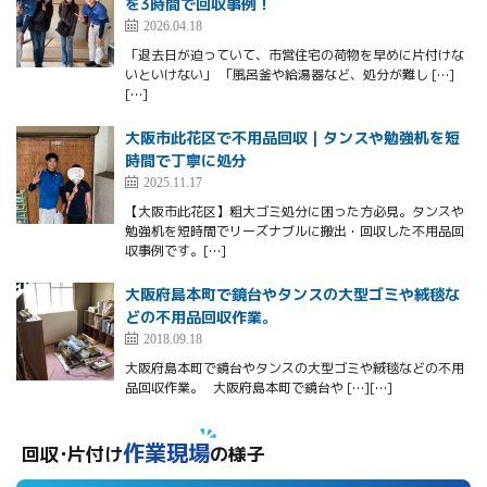
を3時間で回収事例！
2026.04.18
「退去日が迫っていて、市営住宅の荷物を早めに片付けな
いといけない」 「風呂釜や給湯器など、処分が難し […]
[…]
大阪市此花区で不用品回収｜タンスや勉強机を短
時間で丁寧に処分
2025.11.17
【大阪市此花区】粗大ゴミ処分に困った方必見。タンスや
勉強机を短時間でリーズナブルに搬出・回収した不用品回
収事例です。[…]
大阪府島本町で鏡台やタンスの大型ゴミや絨毯な
どの不用品回収作業。
2018.09.18
大阪府島本町で鏡台やタンスの大型ゴミや絨毯などの不用
品回収作業。 大阪府島本町で鏡台や […][…]
作業現場
回収･片付け
の様子