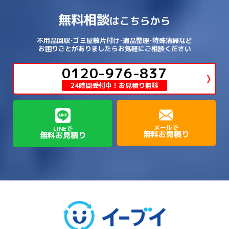
→
→
→
泉北郡忠岡町
泉南市
泉南郡岬町
西区
→
西成区
→
→
→
→
山辺郡山添村
川西市
川辺郡猪名川町
→
→
→
犬上郡豊郷町
甲賀市
米原市
→
→
→
相楽郡精華町
福知山市
綾部市
無料相談
→
→
→
大和高田市
天理市
奈良市
はこちらから
西淀川区
→
都島区
→
→
→
→
泉南郡熊取町
泉南郡田尻町
泉大津市
→
→
→
→
明石市
朝来市
桜井市
洲本市
→
→
→
草津市
蒲生郡日野町
蒲生郡竜王町
→
→
→
舞鶴市
船井郡京丹波町
長岡京市
阿倍野区
→
鶴見区
→
→
→
→
→
宇陀市
御所市
橿原市
生駒市
不用品回収･ゴミ屋敷片付け･遺品整理･特殊清掃など
→
→
→
→
箕面市
羽曳野市
茨木市
藤井寺市
→
→
→
淡路市
相生市
神崎郡市川町
お困りごとがありましたらお気軽にご相談ください
→
→
→
近江八幡市
野洲市
長浜市
→
→
生駒郡三郷町
生駒郡安堵町
→
→
→
豊中市
0120-976-837
豊能郡能勢町
豊能郡豊能町
→
→
神崎郡神河町
神崎郡福崎町
→
高島市
→
→
生駒郡平群町
生駒郡斑鳩町
24時間受付中！お見積り無料
→
→
→
→
貝塚市
門真市
阪南市
高槻市
→
→
→
美方郡新温泉町
美方郡香美町
芦屋市
→
→
磯城郡三宅町
磯城郡川西町
→
高石市
→
→
→
→
西宮市
西脇市
豊岡市
赤穂市
→
→
→
磯城郡田原本町
葛城市
香芝市
メールで
LINEで
無料お見積り
無料お見積り
→
→
→
赤穂郡上郡町
養父市
高砂市
→
→
高市郡明日香村
高市郡高取町