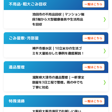
不用品･粗大ごみ回収
一覧はこちら
池田市の不用品回収｜マンション階
段3階から大型健康器具や生活用品
を回収
ごみ屋敷･汚部屋
一覧はこちら
神戸市垂水区 | 10立米分の生活ゴ
ミを大量処分した事例を徹底解説！
遺品整理
一覧はこちら
滋賀県大津市の遺品整理｜一軒家全
部屋を3日工程で整理。雨の中でも
丁寧に対応
特殊清掃
一覧はこちら
大阪府大阪市港区で引越しに伴い、