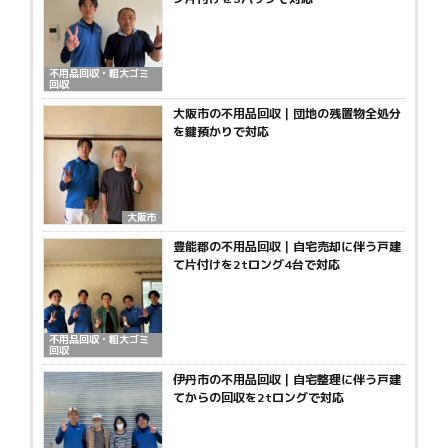
不用品回収・粗大ゴミ
回収
大阪市の不用品回収｜団地の残置物全処分
を鍵預かりで対応
大阪市
豊能郡の不用品回収｜自宅売却に伴う戸建
て片付けを2tロング4台で対応
不用品回収・粗大ゴミ
回収
伊丹市の不用品回収｜自宅整理に伴う戸建
てからの回収を2tロングで対応