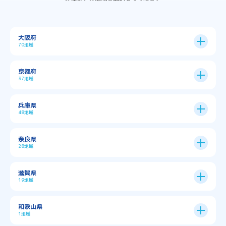
大阪府
70地域
大阪市
24区
京都府
37地域
→
大阪市全域
→
→
→
三島郡島本町
交野市
伊丹市
京都市
11区
兵庫県
中央区
→
住之江区
→
→
→
→
佐用郡佐用町
八尾市
南河内郡千早赤阪村
48地域
→
京都市全域
→
→
→
与謝郡与謝野町
与謝郡伊根町
丹波市
住吉区
→
北区
→
→
→
→
南河内郡太子町
南河内郡河南町
吹田市
神戸市
9区
奈良県
上京区
→
下京区
→
城東区
→
大正区
→
→
→
久世郡久御山町
乙訓郡大山崎町
28地域
→
→
→
→
→
和泉市
四條畷市
堺市
大東市
神戸市全域
→
→
→
たつの市
三木市
三田市
中京区
→
伏見区
→
天王寺区
→
平野区
→
→
→
→
亀岡市
京丹後市
京田辺市
→
→
五條市
北葛城郡上牧町
滋賀県
→
→
→
大阪狭山市
守口市
富田林市
中央区
→
兵庫区
→
北区
→
南区
→
旭区
→
東住吉区
→
→
→
→
丹波篠山市
加古川市
加古郡播磨町
19地域
→
→
→
→
八幡市
南丹市
向日市
城陽市
→
→
北葛城郡広陵町
北葛城郡河合町
北区
→
垂水区
→
右京区
→
山科区
→
東成区
→
東淀川区
→
→
→
→
→
寝屋川市
岸和田市
摂津市
東大阪市
→
→
→
加古郡稲美町
加東市
加西市
→
→
→
大津市
守山市
彦根市
和歌山県
→
→
→
宇治市
宇治田原町
宮津市
東灘区
→
灘区
→
左京区
→
東山区
→
此花区
→
浪速区
→
→
→
北葛城郡王寺町
吉野郡下市町
1地域
→
→
→
→
松原市
枚方市
柏原市
池田市
→
→
→
南あわじ市
多可郡多可町
姫路市
→
→
→
愛知郡愛荘町
東近江市
栗東市
西区
→
長田区
→