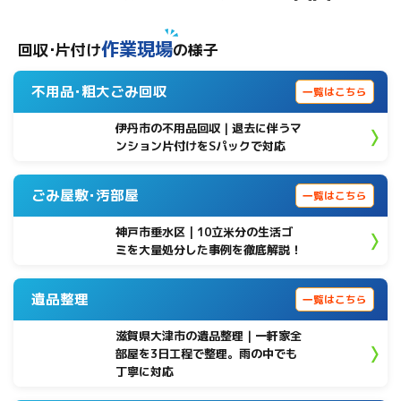
作業現場
回収･片付け
の様子
不用品･粗大ごみ回収
一覧はこちら
伊丹市の不用品回収｜退去に伴うマ
ンション片付けをSパックで対応
ごみ屋敷･汚部屋
一覧はこちら
神戸市垂水区 | 10立米分の生活ゴ
ミを大量処分した事例を徹底解説！
遺品整理
一覧はこちら
滋賀県大津市の遺品整理｜一軒家全
部屋を3日工程で整理。雨の中でも
丁寧に対応