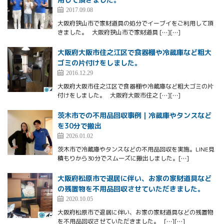
2017.09.08
大阪府狭山市で家財道具の処分でイーブイをご利用して頂
きました。 大阪府狭山市で家財道具 […][…]
大阪府大阪市住之江区で食器棚や冷蔵庫など粗大
ゴミの片付けをしました。
2016.12.29
大阪府大阪市住之江区で食器棚や冷蔵庫など粗大ゴミの片
付けをしました。 大阪府大阪市住之 […][…]
茨木市での不用品回収事例｜冷蔵庫やタンスなど
を30分で搬出
2026.01.02
茨木市で冷蔵庫やタンスなどの不用品回収を実施。LINE見
積もりから30分でスムーズに搬出しました。[…]
大阪府松原市で退居に伴い、お家の家財道具など
の残置物を不用品回収させていただきました。
2020.10.05
大阪府松原市で退居に伴い、お家の家財道具などの残置物
を不用品回収させていただきました。 […][…]