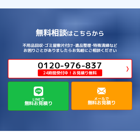
西京区
→
淀川区
→
港区
→
→
→
木津川市
相楽郡南山城村
→
→
吉野郡吉野町
吉野郡大淀町
→
和歌山県
→
→
→
河内長野市
河南町
泉佐野市
→
→
→
→
宍粟市
宝塚市
小野市
尼崎市
須磨区
→
生野区
→
→
→
福島区
→
→
湖南市
犬上郡多賀町
犬上郡甲良町
→
→
相楽郡和束町
相楽郡笠置町
→
→
吉野郡東吉野村
大和郡山市
→
→
→
泉北郡忠岡町
泉南市
泉南郡岬町
西区
→
西成区
→
→
→
→
山辺郡山添村
川西市
川辺郡猪名川町
→
→
→
犬上郡豊郷町
甲賀市
米原市
→
→
→
相楽郡精華町
福知山市
綾部市
無料相談
→
→
→
大和高田市
天理市
奈良市
はこちらから
西淀川区
→
都島区
→
→
→
→
泉南郡熊取町
泉南郡田尻町
泉大津市
→
→
→
→
明石市
朝来市
桜井市
洲本市
→
→
→
草津市
蒲生郡日野町
蒲生郡竜王町
→
→
→
舞鶴市
船井郡京丹波町
長岡京市
阿倍野区
→
鶴見区
→
→
→
→
→
宇陀市
御所市
橿原市
生駒市
不用品回収･ゴミ屋敷片付け･遺品整理･特殊清掃など
→
→
→
→
箕面市
羽曳野市
茨木市
藤井寺市
→
→
→
淡路市
相生市
神崎郡市川町
お困りごとがありましたらお気軽にご相談ください
→
→
→
近江八幡市
野洲市
長浜市
→
→
生駒郡三郷町
生駒郡安堵町
→
→
→
豊中市
0120-976-837
豊能郡能勢町
豊能郡豊能町
→
→
神崎郡神河町
神崎郡福崎町
→
高島市
→
→
生駒郡平群町
生駒郡斑鳩町
24時間受付中！お見積り無料
→
→
→
→
貝塚市
門真市
阪南市
高槻市
→
→
→
美方郡新温泉町
美方郡香美町
芦屋市
→
→
磯城郡三宅町
磯城郡川西町
→
高石市
→
→
→
→
西宮市
西脇市
豊岡市
赤穂市
→
→
→
磯城郡田原本町
葛城市
香芝市
メールで
LINEで
無料お見積り
無料お見積り
→
→
→
赤穂郡上郡町
養父市
高砂市
→
→
高市郡明日香村
高市郡高取町