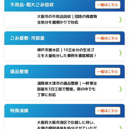
不用品･粗大ごみ回収
一覧はこちら
大阪市の不用品回収｜団地の残置物
全処分を鍵預かりで対応
ごみ屋敷･汚部屋
一覧はこちら
神戸市垂水区 | 10立米分の生活ゴ
ミを大量処分した事例を徹底解説！
遺品整理
一覧はこちら
滋賀県大津市の遺品整理｜一軒家全
部屋を3日工程で整理。雨の中でも
丁寧に対応
特殊清掃
一覧はこちら
大阪府大阪市港区で引越しに伴い、
お家の家財道具を処分させていただ