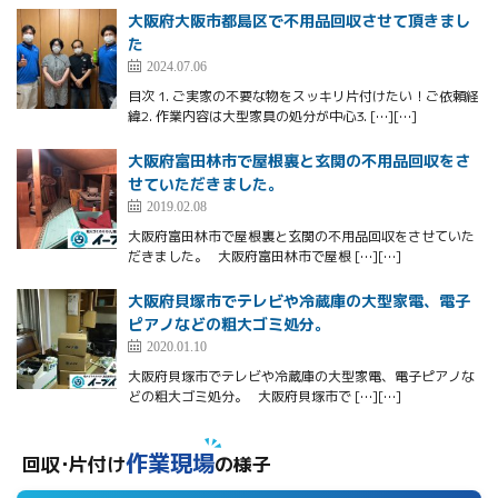
大阪府大阪市都島区で不用品回収させて頂きまし
た
2024.07.06
目次 1. ご実家の不要な物をスッキリ片付けたい！ご依頼経
緯2. 作業内容は大型家具の処分が中心3. […][…]
大阪府富田林市で屋根裏と玄関の不用品回収をさ
せていただきました。
2019.02.08
大阪府富田林市で屋根裏と玄関の不用品回収をさせていた
だきました。 大阪府富田林市で屋根 […][…]
大阪府貝塚市でテレビや冷蔵庫の大型家電、電子
ピアノなどの粗大ゴミ処分。
2020.01.10
大阪府貝塚市でテレビや冷蔵庫の大型家電、電子ピアノな
どの粗大ゴミ処分。 大阪府貝塚市で […][…]
作業現場
回収･片付け
の様子