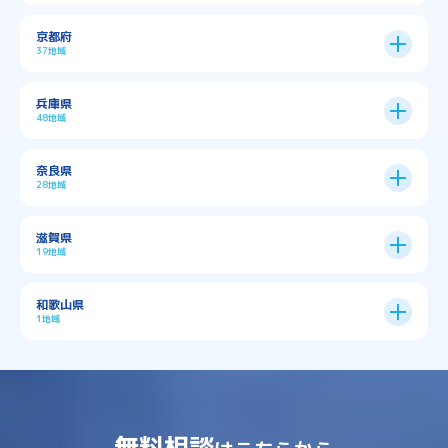
大阪市
24区
京都府
37地域
→
大阪市全域
→
→
→
三島郡島本町
交野市
伊丹市
京都市
11区
兵庫県
中央区
→
住之江区
→
→
→
→
佐用郡佐用町
八尾市
南河内郡千早赤阪村
48地域
→
京都市全域
→
→
→
与謝郡与謝野町
与謝郡伊根町
丹波市
住吉区
→
北区
→
→
→
→
南河内郡太子町
南河内郡河南町
吹田市
神戸市
9区
奈良県
上京区
→
下京区
→
城東区
→
大正区
→
→
→
久世郡久御山町
乙訓郡大山崎町
28地域
→
→
→
→
→
和泉市
四條畷市
堺市
大東市
神戸市全域
→
→
→
たつの市
三木市
三田市
中京区
→
伏見区
→
天王寺区
→
平野区
→
→
→
→
亀岡市
京丹後市
京田辺市
→
→
五條市
北葛城郡上牧町
滋賀県
→
→
→
大阪狭山市
守口市
富田林市
中央区
→
兵庫区
→
北区
→
南区
→
旭区
→
東住吉区
→
→
→
→
丹波篠山市
加古川市
加古郡播磨町
19地域
→
→
→
→
八幡市
南丹市
向日市
城陽市
→
→
北葛城郡広陵町
北葛城郡河合町
北区
→
垂水区
→
右京区
→
山科区
→
東成区
→
東淀川区
→
→
→
→
→
寝屋川市
岸和田市
摂津市
東大阪市
→
→
→
加古郡稲美町
加東市
加西市
→
→
→
大津市
守山市
彦根市
和歌山県
→
→
→
宇治市
宇治田原町
宮津市
東灘区
→
灘区
→
左京区
→
東山区
→
此花区
→
浪速区
→
→
→
北葛城郡王寺町
吉野郡下市町
1地域
→
→
→
→
松原市
枚方市
柏原市
池田市
→
→
→
南あわじ市
多可郡多可町
姫路市
→
→
→
愛知郡愛荘町
東近江市
栗東市
西区
→
長田区
→
西京区
→
淀川区
→
港区
→
→
→
木津川市
相楽郡南山城村
→
→
吉野郡吉野町
吉野郡大淀町
→
和歌山県
→
→
→
河内長野市
河南町
泉佐野市
→
→
→
→
宍粟市
宝塚市
小野市
尼崎市
須磨区
→
生野区
→
→
→
福島区
→
→
湖南市
犬上郡多賀町
犬上郡甲良町
→
→
相楽郡和束町
相楽郡笠置町
→
→
吉野郡東吉野村
大和郡山市
→
→
→
泉北郡忠岡町
泉南市
泉南郡岬町
西区
→
西成区
→
→
→
→
山辺郡山添村
川西市
川辺郡猪名川町
→
→
→
犬上郡豊郷町
甲賀市
米原市
→
→
→
相楽郡精華町
福知山市
綾部市
無料相談
→
→
→
大和高田市
天理市
奈良市
西淀川区
→
都島区
→