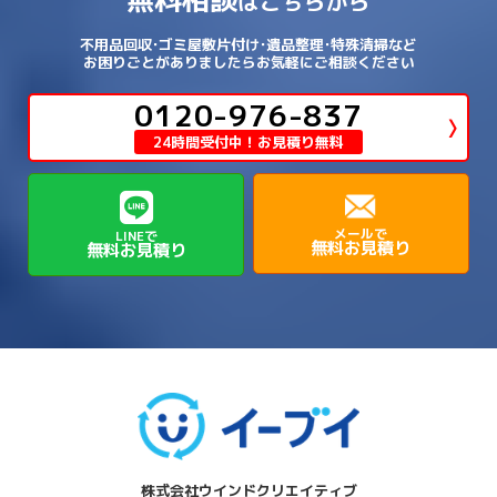
はこちらから
→
→
→
泉南郡熊取町
泉南郡田尻町
泉大津市
→
→
→
→
明石市
朝来市
桜井市
洲本市
→
→
→
草津市
蒲生郡日野町
蒲生郡竜王町
→
→
→
舞鶴市
船井郡京丹波町
長岡京市
阿倍野区
→
鶴見区
→
→
→
→
→
宇陀市
御所市
橿原市
生駒市
不用品回収･ゴミ屋敷片付け･遺品整理･特殊清掃など
→
→
→
→
箕面市
羽曳野市
茨木市
藤井寺市
→
→
→
淡路市
相生市
神崎郡市川町
お困りごとがありましたらお気軽にご相談ください
→
→
→
近江八幡市
野洲市
長浜市
→
→
生駒郡三郷町
生駒郡安堵町
→
→
→
豊中市
0120-976-837
豊能郡能勢町
豊能郡豊能町
→
→
神崎郡神河町
神崎郡福崎町
→
高島市
→
→
生駒郡平群町
生駒郡斑鳩町
24時間受付中！お見積り無料
→
→
→
→
貝塚市
門真市
阪南市
高槻市
→
→
→
美方郡新温泉町
美方郡香美町
芦屋市
→
→
磯城郡三宅町
磯城郡川西町
→
高石市
→
→
→
→
西宮市
西脇市
豊岡市
赤穂市
→
→
→
磯城郡田原本町
葛城市
香芝市
メールで
LINEで
無料お見積り
無料お見積り
→
→
→
赤穂郡上郡町
養父市
高砂市
→
→
高市郡明日香村
高市郡高取町
株式会社ウインドクリエイティブ