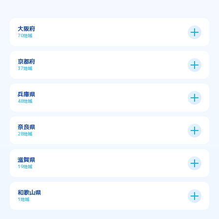
大阪府
70地域
大阪市
24区
京都府
37地域
→
大阪市全域
→
→
→
三島郡島本町
交野市
伊丹市
京都市
11区
兵庫県
中央区
→
住之江区
→
→
→
→
佐用郡佐用町
八尾市
南河内郡千早赤阪村
48地域
→
京都市全域
→
→
→
与謝郡与謝野町
与謝郡伊根町
丹波市
住吉区
→
北区
→
→
→
→
南河内郡太子町
南河内郡河南町
吹田市
神戸市
9区
奈良県
上京区
→
下京区
→
城東区
→
大正区
→
→
→
久世郡久御山町
乙訓郡大山崎町
28地域
→
→
→
→
→
和泉市
四條畷市
堺市
大東市
神戸市全域
→
→
→
たつの市
三木市
三田市
中京区
→
伏見区
→
天王寺区
→
平野区
→
→
→
→
亀岡市
京丹後市
京田辺市
→
→
五條市
北葛城郡上牧町
滋賀県
→
→
→
大阪狭山市
守口市
富田林市
中央区
→
兵庫区
→
北区
→
南区
→
旭区
→
東住吉区
→
→
→
→
丹波篠山市
加古川市
加古郡播磨町
19地域
→
→
→
→
八幡市
南丹市
向日市
城陽市
→
→
北葛城郡広陵町
北葛城郡河合町
北区
→
垂水区
→
右京区
→
山科区
→
東成区
→
東淀川区
→
→
→
→
→
寝屋川市
岸和田市
摂津市
東大阪市
→
→
→
加古郡稲美町
加東市
加西市
→
→
→
大津市
守山市
彦根市
和歌山県
→
→
→
宇治市
宇治田原町
宮津市
東灘区
→
灘区
→
左京区
→
東山区
→
此花区
→
浪速区
→
→
→
北葛城郡王寺町
吉野郡下市町
1地域
→
→
→
→
松原市
枚方市
柏原市
池田市
→
→
→
南あわじ市
多可郡多可町
姫路市
→
→
→
愛知郡愛荘町
東近江市
栗東市
西区
→
長田区
→
西京区
→
淀川区
→
港区
→
→
→
木津川市
相楽郡南山城村
→
→
吉野郡吉野町
吉野郡大淀町