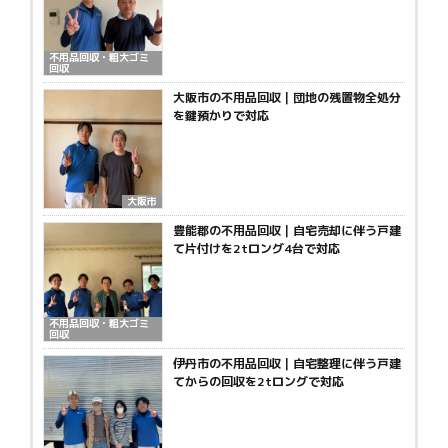
不用品回収・粗大ゴミ
回収
大阪市の不用品回収｜団地の残置物全処分
を鍵預かりで対応
大阪市
豊能郡の不用品回収｜自宅売却に伴う戸建
て片付けを2tロング4台で対応
不用品回収・粗大ゴミ
回収
伊丹市の不用品回収｜自宅整理に伴う戸建
てからの回収を2tロングで対応