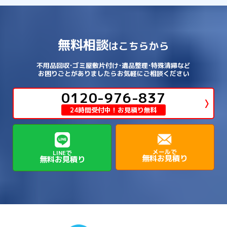
→
和歌山県
→
→
→
河内長野市
河南町
泉佐野市
→
→
→
→
宍粟市
宝塚市
小野市
尼崎市
須磨区
→
生野区
→
→
→
福島区
→
→
湖南市
犬上郡多賀町
犬上郡甲良町
→
→
相楽郡和束町
相楽郡笠置町
→
→
吉野郡東吉野村
大和郡山市
→
→
→
泉北郡忠岡町
泉南市
泉南郡岬町
西区
→
西成区
→
→
→
→
山辺郡山添村
川西市
川辺郡猪名川町
→
→
→
犬上郡豊郷町
甲賀市
米原市
→
→
→
相楽郡精華町
福知山市
綾部市
無料相談
→
→
→
大和高田市
天理市
奈良市
はこちらから
西淀川区
→
都島区
→
→
→
→
泉南郡熊取町
泉南郡田尻町
泉大津市
→
→
→
→
明石市
朝来市
桜井市
洲本市
→
→
→
草津市
蒲生郡日野町
蒲生郡竜王町
→
→
→
舞鶴市
船井郡京丹波町
長岡京市
阿倍野区
→
鶴見区
→
→
→
→
→
宇陀市
御所市
橿原市
生駒市
不用品回収･ゴミ屋敷片付け･遺品整理･特殊清掃など
→
→
→
→
箕面市
羽曳野市
茨木市
藤井寺市
→
→
→
淡路市
相生市
神崎郡市川町
お困りごとがありましたらお気軽にご相談ください
→
→
→
近江八幡市
野洲市
長浜市
→
→
生駒郡三郷町
生駒郡安堵町
→
→
→
豊中市
0120-976-837
豊能郡能勢町
豊能郡豊能町
→
→
神崎郡神河町
神崎郡福崎町
→
高島市
→
→
生駒郡平群町
生駒郡斑鳩町
24時間受付中！お見積り無料
→
→
→
→
貝塚市
門真市
阪南市
高槻市
→
→
→
美方郡新温泉町
美方郡香美町
芦屋市
→
→
磯城郡三宅町
磯城郡川西町
→
高石市
→
→
→
→
西宮市
西脇市
豊岡市
赤穂市
→
→
→
磯城郡田原本町
葛城市
香芝市
メールで
LINEで
無料お見積り
無料お見積り
→
→
→
赤穂郡上郡町
養父市
高砂市
→
→
高市郡明日香村
高市郡高取町