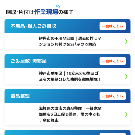
作業現場
回収･片付け
の様子
不用品･粗大ごみ回収
一覧はこちら
伊丹市の不用品回収｜退去に伴うマ
ンション片付けをSパックで対応
ごみ屋敷･汚部屋
一覧はこちら
神戸市垂水区 | 10立米分の生活ゴ
ミを大量処分した事例を徹底解説！
遺品整理
一覧はこちら
滋賀県大津市の遺品整理｜一軒家全
部屋を3日工程で整理。雨の中でも
丁寧に対応